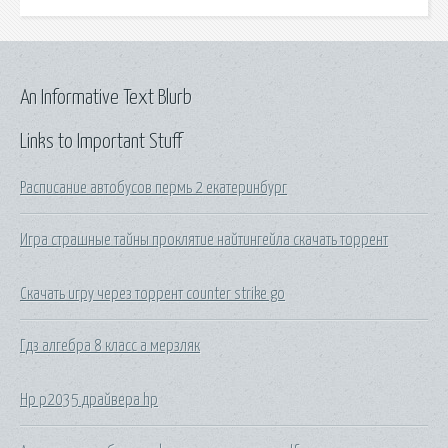
An Informative Text Blurb
Links to Important Stuff
Расписание автобусов пермь 2 екатеринбург
Игра страшные тайны проклятие найтингейла скачать торрент
Скачать игру через торрент counter strike go
Гдз алгебра 8 класс а мерзляк
Hp p2035 драйвера hp