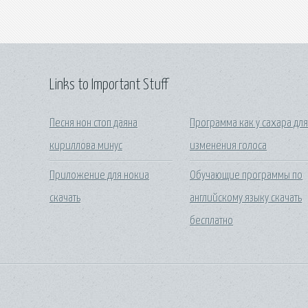
Links to Important Stuff
Песня нон стоп даяна
Программа как у сахара дл
кириллова минус
изменения голоса
Приложение для нокиа
Обучающие программы по
скачать
английскому языку скачать
бесплатно