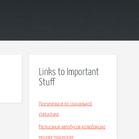
Links to Important
Stuff
Презентация по социальной
статистике
Расписание автобусов колюбакино
москва тушинская