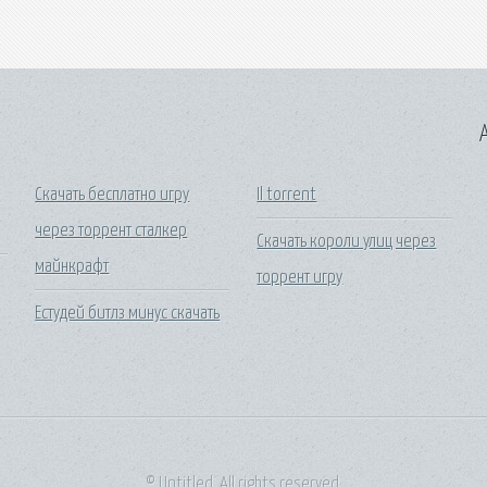
A
я
Скачать бесплатно игру
Il torrent
через торрент сталкер
Скачать короли улиц через
майнкрафт
торрент игру
Естудей битлз минус скачать
© Untitled. All rights reserved.