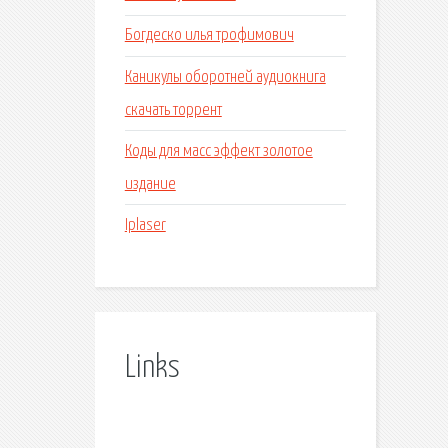
Богдеско илья трофимович
Каникулы оборотней аудиокнига
скачать торрент
Коды для масс эффект золотое
издание
Iplaser
Links