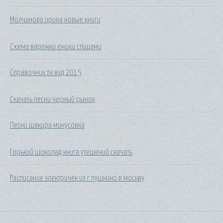
Молчанова ирина новые книги
Схема варежки ежики спицами
Справочник тн вэд 2015
Скачать песни черный рынок
Песни шакира минусовка
Горький шоколад книга утешений скачать
Расписание электричек из г пушкино в москву