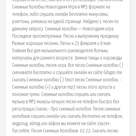
Снежные Колобки Новогодняя Игра в MP3 формате на
телефон, либо слушать онлайн бесплатно минусовки,
рингтоны, ремиксы на одной странице. Найдено 1 песен по
данному запросу. Снежные колобки — Новогодняя игра.
Последние просмотренные. Песни к выпускному празднику.
Разные хорошие песенки. Песни к 23 февраля и 9 мая.
Главная Все для музыкального руководителя Ясельки,
материалы для раннего возраста. Зимние танцы и хороводы
Снежные колобки, песня-игра. Все песни Снежные колобки ( )
скачивайте бесплатно и слушайте онлайн на сайте Gibgas.me.
Скачать Снежные колобки ( ) Текст песни Снежные колобки. -
Снежные колобки (+) и другие mp3 песни этого артиста и
похожие треки. Снежные колобки слушать или скачать
музыку в MP3 минусы лучших песен на телефон быстро без
регистрации Сказки - Про снежный колобок. Песня снежных
колобков слушать онлайн или скачать бесплатно на телефон,
андроид, айпад или айфон вы можете на сайте zaycev-
fun.online. Песня Снежных Колобков. 02:22. Скачать песню.