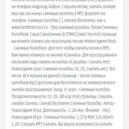
на телефон Андроид, Айфон. Cлушать песню, скачать полную
версию или минус снежные колобки в MP3 формате на
телефон. Снежные колобки ( ) cкачать бесплатно, как и
www.bedtimestory.ru - Про снежный колобок. Песня Снежных
Колобков. Саша Самойленко & TOMAS band. На этой странице
вы можете скачать или прослушать песню «Новогодняя Игра
- Снежные Колобки». Для того чтобы скачать песню в MP3,
Вам нужно кликнуть по кнопке «Скачать». Для прослушивания
песни вам надо нажать на кнопку «Слушать». Скачать-мп3.
Новогодняя игра. Снежные колобки. 01:25. Скачать-мп3. Все
песни. Вся музыка на данной странице - песня снежных
колобков.mp3 доступна для бесплатного не коммерческого
онлайн прослушивания. Вход. 0. игра - Снежные колобки.
Продолжительность: 01:26. QR-код этой страницы. Слушать
онлайн Скачать. Скачай бесплатно Снежные Колобки. Автор -
Новогодняя Игра. Длительность - 1:26 мин. Формат - mp3.
Новогодняя Игра - Снежные Колобки. 3,279 МиБ 320 кбит/c
1:26. Слушать MP3 Скачать. Вы нашли возможность скачать