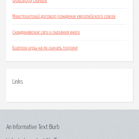
Фоксфорд скачать
Маастрихтский договор рождение европейского союза
Скандинавские саги и сказания книги
Биатлон игры на пк скачать торрент
Links
An Informative Text Blurb