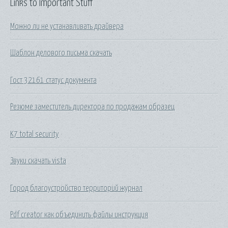
Links to Important Stuff
Можно ли не устанавливать драйвера
Шаблон делового письма скачать
Гост 32161 статус документа
Резюме заместитель директора по продажам образец
K7 total security
Звуки скачать vista
Город благоустройство территорий журнал
Pdf creator как объединить файлы инструкция