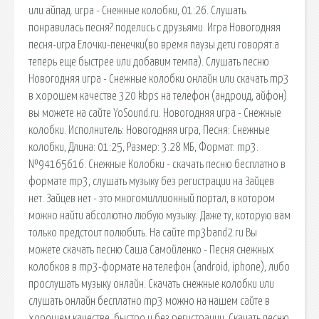
или айпад. игра - Снежные колобки, 01:26. Слушать.
понравилась песня? поделись с друзьями. Игра Новогодняя
песня-игра Елочки-пенечки(во время паузы дети говорят:а
теперь еще быстрее или добавим темпа). Слушать песню
Новогодняя игра - Снежные колобки онлайн или скачать mp3
в хорошем качестве 320 kbps на телефон (андроид, айфон)
вы можете на сайте YoSound.ru. Новогодняя игра - Снежные
колобки. Исполнитель: Новогодняя игра, Песня: Снежные
колобки, Длина: 01:25, Размер: 3.28 МБ, Формат: mp3.
№94165616. Снежные Колобки - скачать песню бесплатно в
формате mp3, слушать музыку без регистрации на Зайцев
нет. Зайцев нет - это многомиллионный портал, в котором
можно найти абсолютно любую музыку. Даже ту, которую вам
только предстоит полюбить. На сайте mp3band2.ru Вы
можете скачать песню Саша Самойленко - Песня снежных
колобков в mp3-формате на телефон (android, iphone), либо
прослушать музыку онлайн. Скачать снежные колобки или
слушать онлайн бесплатно mp3 можно на нашем сайте в
хорошем качестве, быстро и без регистрации. Скачать песню