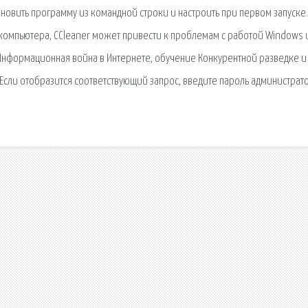
тановить программу из командной строки и настроить при первом запуске.
компьютера, CCleaner может привести к проблемам с работой Windows 
 Информационная война в Интернете, обучение Конкурентной разведке и
 Если отобразится соответствующий запрос, введите пароль администрат