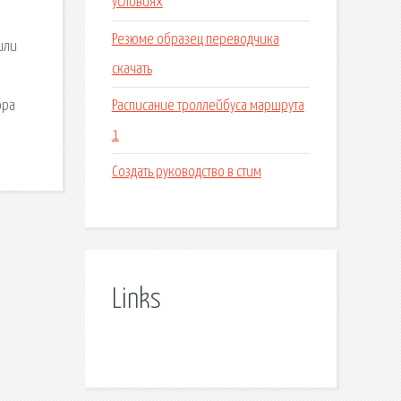
условиях
Резюме образец переводчика
или
скачать
Расписание троллейбуса маршрута
ора
1
Создать руководство в стим
Links