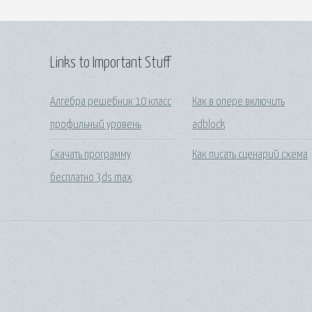
Links to Important Stuff
Алгебра решебник 10 класс
Как в опере включить
профильный уровень
adblock
Скачать программу
Как писать сценарий схема
бесплатно 3ds max