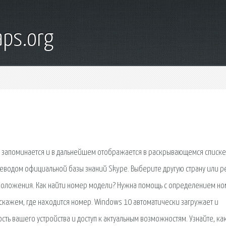
ps.org
он запоминается и в дальнейшем отображается в раскрывающемся списке
еводом официальной базы знаний Skype. Выберите другую страну или р
оположения. Как найти номер модели? Нужна помощь с определением н
кажем, где находится номер. Windows 10 автоматически загружает и
ть вашего устройства и доступ к актуальным возможностям. Узнайте, ка