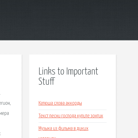
Links to Important
Stuff
.
егион,
Катюша слова аккорды
омера
Текст песни господа купите зонтик
Музыка из фильма в диких
к