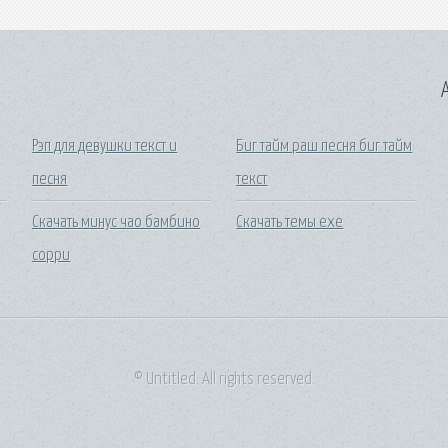
A
Рэп для девушки текст и
Биг тайм раш песня биг тайм
песня
текст
Скачать минус чао бамбино
Скачать темы ехе
сорри
© Untitled. All rights reserved.