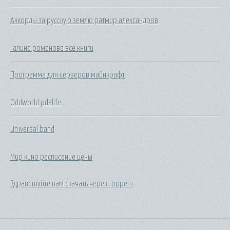
Аккорды за русскую землю ратмир александров
Галина романова все книги
Программа для серверов майнкрафт
Oddworld pdalife
Universal band
Мир кино расписание цены
Здравствуйте вам скачать через торрент