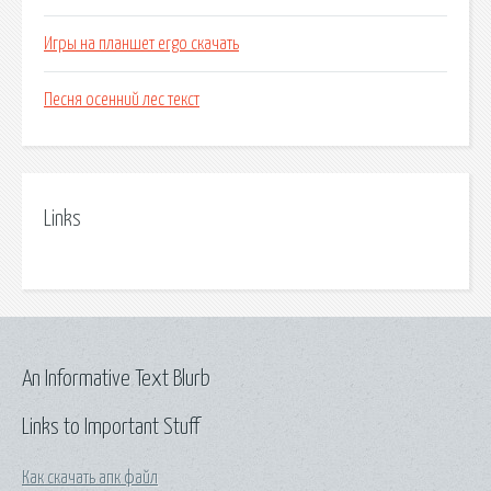
Игры на планшет ergo скачать
Песня осенний лес текст
Links
An Informative Text Blurb
Links to Important Stuff
Как скачать апк файл