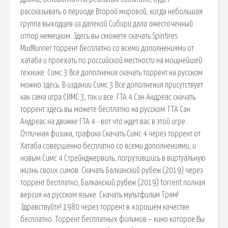
рассказывать о периоде Второй мировой, когда небольшая
группа выходцев из далекой Сибири дала ожесточенный
отпор немецким. Здесь вы сможете скачать Spintires
MudRunner торрент бесплатно со всеми дополнениями от
хатаба и проехать по российской местности на мощнейшей
технике. Симс 3 Все дополнения скачать торрент на русском
можно здесь. В издании Симс 3 Все дополнения присутствует
как сама игра СИМС 3, так и все. ГТА 4 Сан Андреас скачать
торрент здесь вы можете бесплатно на русском. ГТА Сан
Андреас на движке ГТА 4 - вот что ждет вас в этой игре.
Отличная физика, графика Скачать Симс 4 через торрент от
Хатаба совершенно бесплатно со всеми дополнениями, и
новым Симс 4 Стрейнджервиль, погрузившись в виртуальную
жизнь своих симов. Скачать Балканский рубеж (2019) через
торрент бесплатно, Балканский рубеж (2019) torrent полная
версия на русском языке. Скачать мультфильм Трям!
Здравствуйте! 1980 через торрент в хорошем качестве
бесплатно. Торрент бесплатных фильмов – кино которое Вы