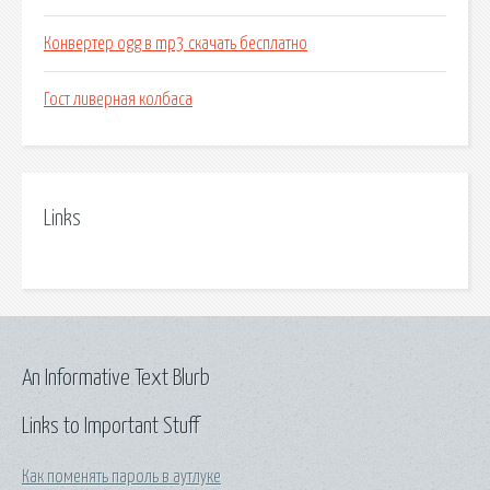
Конвертер ogg в mp3 скачать бесплатно
Гост ливерная колбаса
Links
An Informative Text Blurb
Links to Important Stuff
Как поменять пароль в аутлуке