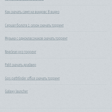
Как скачать самп на виндовс 8 видео
Сериал болота 1 сезон скачать торрент
Музыка с одноклассников скачать торрент
Regclean pro торрент
Palit скачать драйвер
Gps pathfinder office скачать торрент
Galaxy launcher