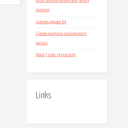
Игра скачать майнкрафт через
торрент
Скачать джава 64
Схема монтажа колодезного
насоса
Хімія 7 клас гдз крикля
Links