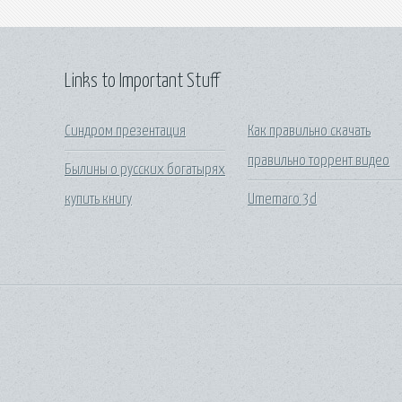
Links to Important Stuff
Синдром презентация
Как правильно скачать
правильно торрент видео
Былины о русских богатырях
купить книгу
Umemaro 3d