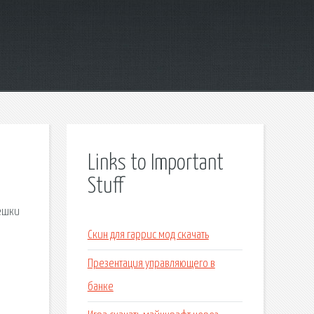
Links to Important
Stuff
лешки
Скин для гаррис мод скачать
Презентация управляющего в
банке