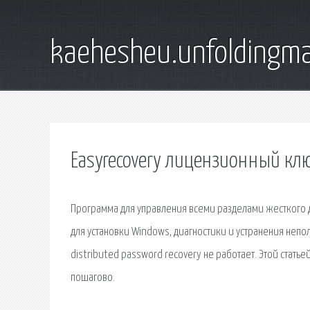
kaehesheu.unfoldingma
Easyrecovery лицензионный кл
Программа для управления всеми разделами жесткого ди
для установки Windows, диагностики и устранения неп
distributed password recovery не работает. Этой стать
пошагово.