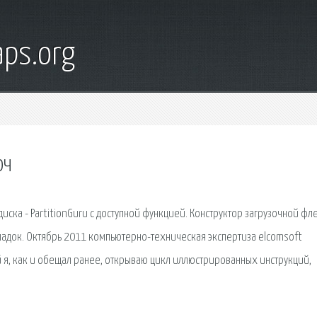
ps.org
юч
ска - PartitionGuru с доступной функцией. Конструктор загрузочной ф
оладок. Октябрь 2011 компьютерно-техническая экспертиза elcomsoft
ей я, как и обещал ранее, открываю цикл иллюстрированных инструкций,