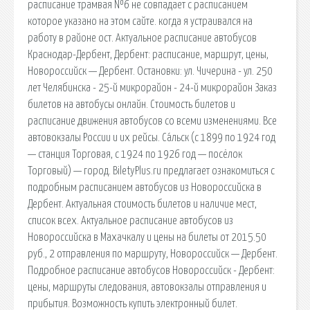
расписание трамвая №6 не совпадает с расписанием
которое указано на этом сайте. когда я устраивался на
работу в районе ост. Актуальное расписание автобусов
Краснодар-Дербент, Дербент: расписание, маршрут, цены,
Новороссийск — Дербент. Остановки: ул. Чичерина - ул. 250
лет Челябинска - 25-й микрорайон - 24-й микрорайон Заказ
билетов на автобусы онлайн. Стоимость билетов и
расписание движения автобусов со всеми изменениями. Все
автовокзалы России и их рейсы. Са́льск (с 1899 по 1924 год
— станция Торговая, с 1924 по 1926 год — посёлок
Торговый) — город. BiletyPlus.ru предлагает ознакомиться с
подробным расписанием автобусов из Новороссийска в
Дербент. Актуальная стоимость билетов и наличие мест,
список всех. Актуальное расписание автобусов из
Новороссийска в Махачкалу и цены на билеты от 2015.50
руб., 2 отправления по маршруту, Новороссийск — Дербент.
Подробное расписание автобусов Новороссийск - Дербент:
цены, маршруты следования, автовокзалы отправления и
прибытия. Возможность купить электронный билет.