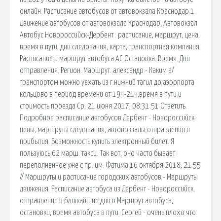
онлайн. Расписание автобусов от автовокзала Краснодар 1.
Движение автобусов от автовокзала Краснодар. Автовокзал
Автобус Новороссийск-Дербент : расписание, маршрут, цена,
время в пути, дни следования, карта, транспортная компания.
Расписание и маршрут автобуса АС Остановка. Время. Дни
отправления. Регион. Маршрут. александр - Каким а/
транспортом можно уехать из г.нижний тагил до аэропорта
кольцово в период времени от 19ч-21ч,время в пути и
стоимость проезда Ср, 21 июня 2017, 08:31:51 Ответить.
Подробное расписание автобусов Дербент - Новороссийск:
цены, маршруты следования, автовокзалы отправления и
прибытия. Возможность купить электронный билет. Я
пользуюсь 62 марш. такси. Так вот, оно часто бывает
переполненное уже с пр. им. Фатима 16 октября 2018, 21:55
// Маршруты и расписание городских автобусов - Маршруты
движения. Расписание автобуса из Дербент - Новороссийск,
отправление в ближайшие дни в Маршрут автобуса,
остановки, время автобуса в пути. Сергей - очень плохо что