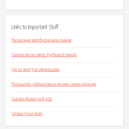
Links to Important Stuff
Расписание автобусов киев очаков
Скачать песни ляпис трубецкой танцуй
Гдз по англ 9 кл афанасьева
Посольство узбекистана в москве схема проезда
Скачать фильм роб рой
Сервис гугол плей