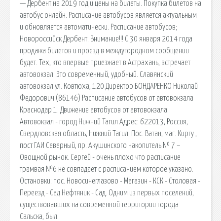
— Дербент на 2019 год и цены на билеты. Покупка билетов на
автобус онлайн. Расписание автобусов является актуальным
и обновляется автоматически. Расписание автобусов;
Новороссийск Дербент. Внимание!!! С 30 января 2014 года
продажа билетов и проезд в междугородном сообщении
будет. Тех, кто впервые приезжает в Астрахань, встречает
автовокзал. Это современный, удобный. Славянский
автовокзал ул. Ковтюха, 120 Директор БОНДАРЕНКО Николай
Федорович (86146) Расписание автобусов от автовокзала
Краснодар 1. Движение автобусов от автовокзала.
Автовокзал - город Нижний Тагил Адрес: 622013, Россия,
Свердловская область, Нижний Тагил. Пос. Ватан, маг. Киргу ,
пост ГАИ Северный, пр. Акушинского накопитель № 7 –
Овощной рынок. Сергей - очень плохо что расписание
трамвая №6 не совпадает с расписанием которое указано.
Остановки: пос. Новосинеглазово - Магазин - КСК - Столовая -
Переезд - Сад Нефтяник - Сад. Одним из первых поселений,
существовавших на современной территории города
Сальска, был.