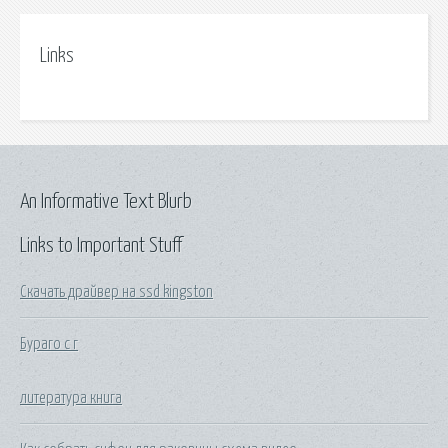
Links
An Informative Text Blurb
Links to Important Stuff
Скачать драйвер на ssd kingston
Бураго с г
литература книга