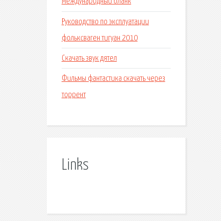
Международный бланк
Руководство по эксплуатации
фольксваген тигуан 2010
Скачать звук дятел
Фильмы фантастика скачать через
торрент
Links