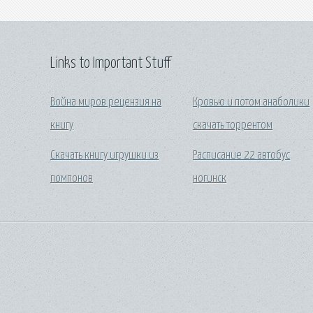
Links to Important Stuff
Война миров рецензия на
Кровью и потом анаболики
книгу
скачать торрентом
Скачать книгу игрушки из
Расписание 22 автобус
помпонов
ногинск