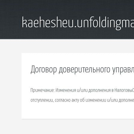
kaehesheu.unfoldingma
Договор доверительного упра
Примечание: Изменения и/или дополнения в Налоговый код
отступлении, согласно акту об изменении и/или дополн