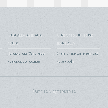
A
Книга улыбнись пока не
Скачать песни на звонок
поздно
новые 2015
Поликлиника 38 нижний
Скачать карту для майнкрафт
новгород расписание
лара крофт
© Untitled. All rights reserved.