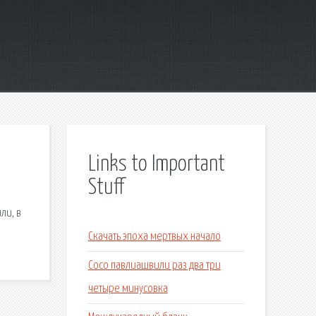
Links to Important
Stuff
ли, в
Скачать эпоха мертвых начало
Сосо павлиашвили раз два три
четыре минусовка