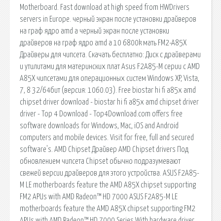
Motherboard. Fast download at high speed from HWDrivers
servers in Europe. черный экран после установки драйверов
на граф ядро amd a черный экран после установки
драйверов на граф ядро amd a 10 6800k мать FM2-A85X
Драйверы для чипсета. Скачать бесплатно: Диск с драйверами
и утилитами для материнских плат Asus F2A85-M серии с AMD
A85X чипсетами для операционных систем Windows XP, Vista,
7, 8 32/64бит (версия: 1060.03). Free biostar hi fi a85x amd
chipset driver download - biostar hi fi a85x amd chipset driver
driver - Top 4 Download - Top4Download.com offers free
software downloads for Windows, Mac, iOS and Android
computers and mobile devices. Visit for free, full and secured
software's. AMD Chipset Драйвер AMD Chipset drivers Под
обновлением чипсета Chipset обычно подразумевают
свежей версии драйверов для этого устройства. ASUS F2A85-
M LE motherboards feature the AMD A85X chipset supporting
FM2 APUs with AMD Radeon™ HD 7000 ASUS F2A85-M LE
motherboards feature the AMD A85X chipset supporting FM2
APUs with AMD Radeon™ HD 7000 Series With hardware driver