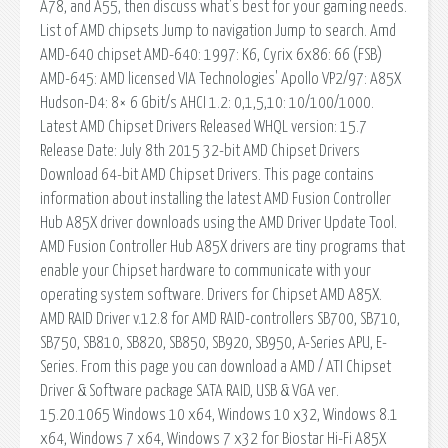
A78, and A55, then discuss what's best for your gaming needs.
List of AMD chipsets Jump to navigation Jump to search. Amd
AMD-640 chipset AMD-640: 1997: K6, Cyrix 6x86: 66 (FSB)
AMD-645: AMD licensed VIA Technologies' Apollo VP2/97: A85X
Hudson-D4: 8× 6 Gbit/s AHCI 1.2: 0,1,5,10: 10/100/1000.
Latest AMD Chipset Drivers Released WHQL version: 15.7
Release Date: July 8th 2015 32-bit AMD Chipset Drivers
Download 64-bit AMD Chipset Drivers. This page contains
information about installing the latest AMD Fusion Controller
Hub A85X driver downloads using the AMD Driver Update Tool.
AMD Fusion Controller Hub A85X drivers are tiny programs that
enable your Chipset hardware to communicate with your
operating system software. Drivers for Chipset AMD A85X.
AMD RAID Driver v.12.8 for AMD RAID-controllers SB700, SB710,
SB750, SB810, SB820, SB850, SB920, SB950, A-Series APU, E-
Series. From this page you can download a AMD / ATI Chipset
Driver & Software package SATA RAID, USB & VGA ver.
15.20.1065 Windows 10 x64, Windows 10 x32, Windows 8.1
x64, Windows 7 x64, Windows 7 x32 for Biostar Hi-Fi A85X