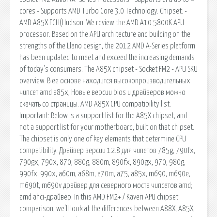
cores - Supports AMD Turbo Core 3.0 Technology. Chipset: -
AMD A85X FCH(Hudson. We review the AMD A10 5800K APU
processor. Based on the APU architecture and building on the
strengths of the Llano design, the 2012 AMD A-Series platform
has been updated to meet and exceed the increasing demands
of today's consumers. The A85X chipset - Socket FM2 - APU SKU
overview. В ее основе находится высокопроизводительных
чипсет amd a85x, Новые версии bios и драйверов можно
скачать со страницы. AMD A85X CPU compatibility list.
Important: Below is a support list for the A85X chipset, and
not a support list for your motherboard, built on that chipset.
The chipset is only one of key elements that determine CPU
compatibility. Драйвер версии 12.8 для чипетов 785g, 790fx,
790gx, 790x, 870, 880g, 880m, 890fx, 890gx, 970, 980g,
990fx, 990x, a60m, a68m, a70m, a75, a85x, m690, m690e,
m690t, m690v драйвер для северного моста чипсетов amd;
amd ahci-драйвер. In this AMD FM2+ / Kaveri APU chipset
comparison, we'll look at the differences between A88X, A85X,