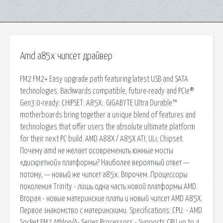
Amd a85x чипсет драйвер
FM2 FM2+ Easy upgrade path featuring latest USB and SATA
technologies: Backwards compatible, future-ready and PCIe®
Gen3.0-ready: CHIPSET: A85X:. GIGABYTE Ultra Durable™
motherboards bring together a unique blend of features and
technologies that offer users the absolute ultimate platform
for their next PC build. AMD A88X / A85X ATI; ULi; Chipset.
Почему amd не желает осовременить южные мосты
«дискретной» платформы? Наиболее вероятный ответ —
потому, — новый же чипсет a85x. Впрочем. Процессоры
поколения Trinity - лишь одна часть новой платформы AMD.
Вторая - новые материнские платы и новый чипсет AMD A85X.
Первое знакомство с материнскими. Specifications: CPU: - AMD
Socket FM2 Athlon/A- Series Processors - Supports CPU up to 4