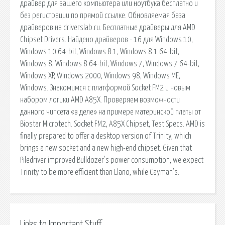
драйвер для вашего компьютера или ноутбука бесплатно и
без регистрации по прямой ссылке. Обновляемая база
драйверов на driverslab.ru. Бесплатные драйверы для AMD
Chipset Drivers. Найдено драйверов - 16 для Windows 10,
Windows 10 64-bit, Windows 8.1, Windows 8.1 64-bit,
Windows 8, Windows 8 64-bit, Windows 7, Windows 7 64-bit,
Windows XP, Windows 2000, Windows 98, Windows ME,
Windows. Знакомимся с платформой Socket FM2 и новым
набором логики AMD A85X. Проверяем возможности
данного чипсета «в деле» на примере материнской платы от
Biostar Microtech. Socket FM2, A85X Chipset, Test Specs. AMD is
finally prepared to offer a desktop version of Trinity, which
brings a new socket and a new high-end chipset. Given that
Piledriver improved Bulldozer's power consumption, we expect
Trinity to be more efficient than Llano, while Cayman's.
Links to Important Stuff