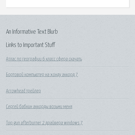
An Informative Text Blurb
Links to Important Stuff
Атлас по географии 6 класс сфера скачать
Бортовой компьютер на хонду аккорд 7
Arrowhead трейлер
Сергей бабкин аккорды возьми меня
Top gun afterburner 2 драйвера windows 7