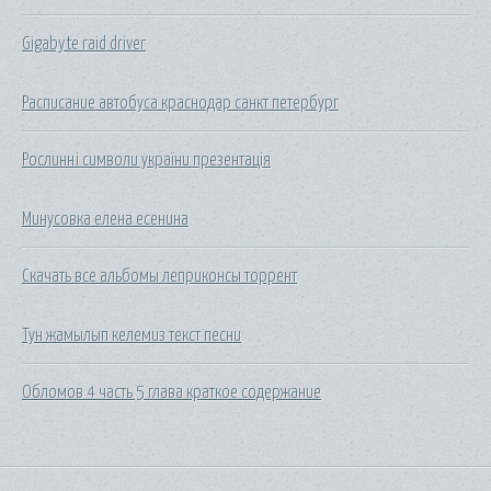
Gigabyte raid driver
Расписание автобуса краснодар санкт петербург
Рослинні символи україни презентація
Минусовка елена есенина
Скачать все альбомы леприконсы торрент
Тун жамылып келемиз текст песни
Обломов 4 часть 5 глава краткое содержание