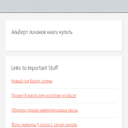
Альберт лиханов книги купить
Links to Important Stuff
Новый год бисер схемы
Проект 8 марта для proshow producer
Образец приказ инвентаризации кассы
Форс мажоры 5 сезон 1 серия скачать