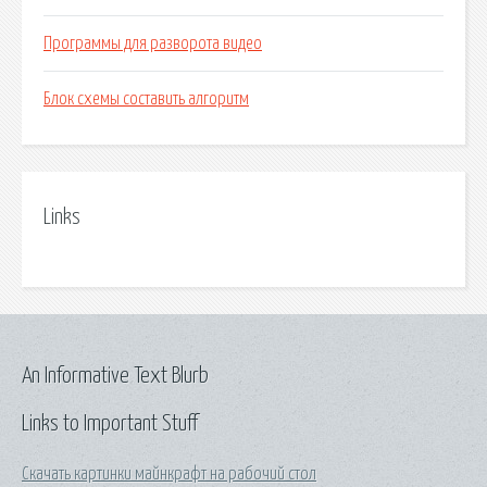
Программы для разворота видео
Блок схемы составить алгоритм
Links
An Informative Text Blurb
Links to Important Stuff
Скачать картинки майнкрафт на рабочий стол