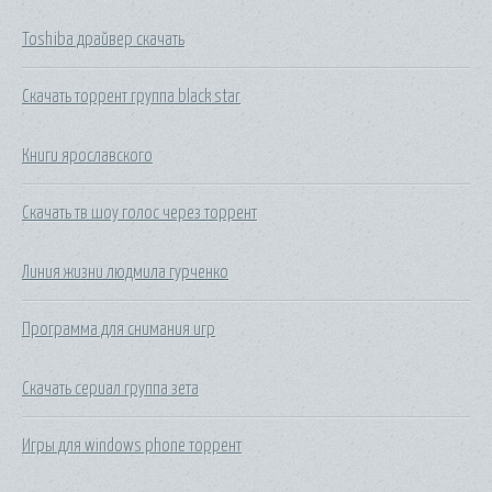
Toshiba драйвер скачать
Скачать торрент группа black star
Книги ярославского
Скачать тв шоу голос через торрент
Линия жизни людмила гурченко
Программа для снимания игр
Скачать сериал группа зета
Игры для windows phone торрент