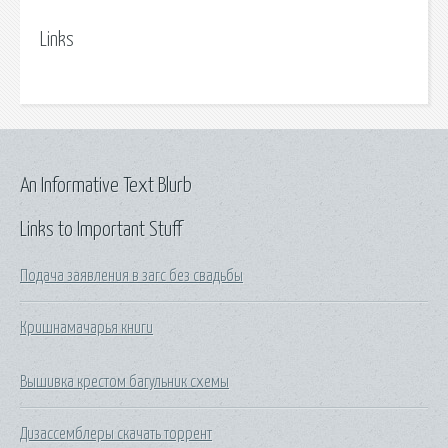
Links
An Informative Text Blurb
Links to Important Stuff
Подача заявления в загс без свадьбы
Кришнамачарья книги
Вышивка крестом багульник схемы
Дизассемблеры скачать торрент