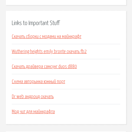
Links to Important Stuff
Скачать сборки с модами на майнкрафт
Wuthering heights emily bronte скачать fb2
Скачать драйвера самсунг duos d880
Схема авторынка южный порт
Dr web андроид скачать
Мод чит для майнкрафта