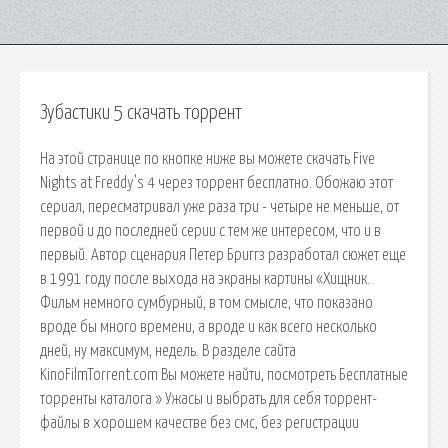
Зубастики 5 скачать торрент
На этой странице по кнопке ниже вы можете скачать Five
Nights at Freddy’s 4 через торрент бесплатно. Обожаю этот
сериал, пересматривал уже раза три - четыре не меньше, от
первой и до последней серии с тем же интересом, что и в
первый. Автор сценария Петер Бриггз разработал сюжет еще
в 1991 году после выхода на экраны картины «Хищник.
Фильм немного сумбурный, в том смысле, что показано
вроде бы много времени, а вроде и как всего несколько
дней, ну максимум, недель. В разделе сайта
KinoFilmTorrent.com Вы можете найти, посмотреть Бесплатные
торренты каталога » Ужасы и выбрать для себя торрент-
файлы в хорошем качестве без смс, без регистрации