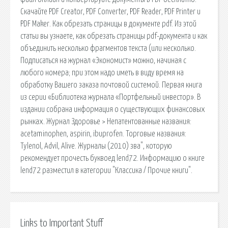
Скачайте PDF Creator, PDF Converter, PDF Reader, PDF Printer и
PDF Maker. Как обрезать страницы в документе pdf. Из этой
статьи вы узнаете, как обрезать страницы pdf-документа и как
объединить несколько фрагментов текста (или несколько.
Подписаться на журнал «Экономист» можно, начиная с
любого номера; при этом надо иметь в виду время на
обработку Вашего заказа почтовой системой. Первая книга
из серии «Библиотека журнала «Портфельный инвестор». В
издании собрана информация о существующих финансовых
рынках. Журнал Здоровье > Не­па­тен­то­ван­ные на­зва­ния:
acetaminophen, aspirin, ibuprofen. Тор­го­вые на­зва­ния:
Tylenol, Advil, Alive. Журналы (2010) зва", которую
рекомендует прочесть буквоед lend72. Информацию о книге
lend72 разместил в категории "Классика / Прочие книги".
Links to Important Stuff