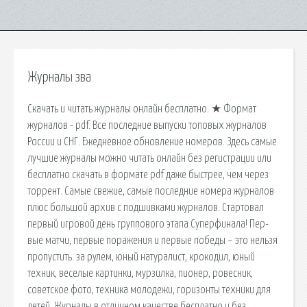
Журналы зва
Скачать и читать журналы онлайн бесплатно. ★ Формат
журналов - pdf. Все последние выпуски топовых журналов
России и СНГ. Ежедневное обновление номеров. Здесь самые
лучшие журналы можно читать онлайн без регистрации или
бесплатно скачать в формате pdf даже быстрее, чем через
торрент. Самые свежие, самые последние номера журналов
плюс большой архив с подшивками журналов. Стар­то­вал
пер­вый иг­ро­вой день груп­по­во­го эта­па Су­пер­фи­на­ла! Пер­
вые мат­чи, пер­вые по­ра­же­ния и пер­вые по­бе­ды – это нель­зя
про­пу­стить. за рулем, юный натуралист, крокодил, юный
техник, веселые картинки, мурзилка, пионер, ровесник,
советское фото, техника молодежи, горизонты техники для
детей. Журналы в отличном качестве бесплатно и без