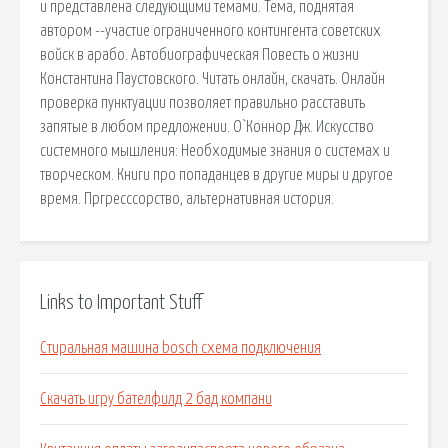
и представлена следующими темами. Тема, поднятая
автором --участие ограниченного контингента советских
войск в арабо. Автобиографическая Повесть о жизни
Константина Паустовского. Читать онлайн, скачать. Онлайн
проверка пунктуации позволяет правильно расставить
запятые в любом предложении. О`Коннор Дж. Искусство
системного мышления: Необходимые знания о системах и
творческом. Книги про попаданцев в другие миры и другое
время. Пргресссорство, альтернативная история.
Links to Important Stuff
Стиральная машина bosch схема подключения
Скачать игру бателфилд 2 бад компани