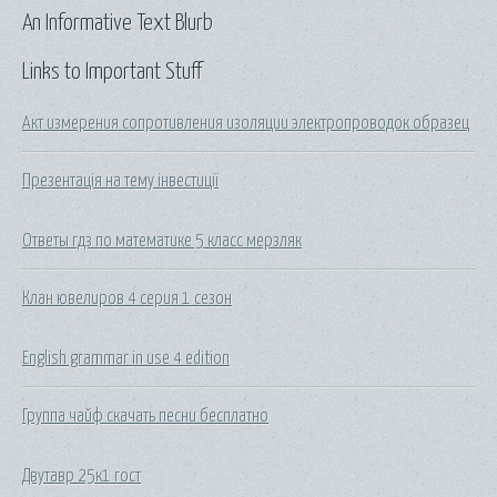
An Informative Text Blurb
Links to Important Stuff
Акт измерения сопротивления изоляции электропроводок образец
Презентація на тему інвестиції
Ответы гдз по математике 5 класс мерзляк
Клан ювелиров 4 серия 1 сезон
English grammar in use 4 edition
Группа чайф скачать песни бесплатно
Двутавр 25к1 гост