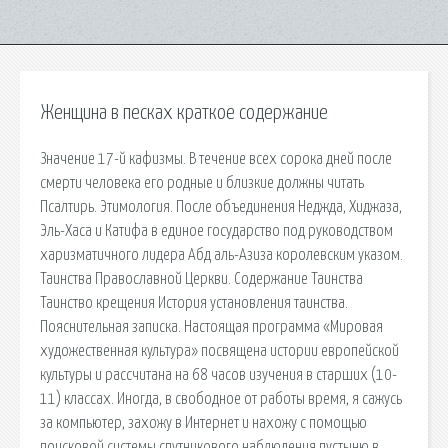
Женщина в песках краткое содержание
Значение 17-й кафизмы. В течение всех сорока дней после
смерти человека его родные и близкие должны читать
Псалтирь. Этимология. После объединения Неджда, Хиджаза,
Эль-Хаса и Катифа в единое государство под руководством
харизматичного лидера Абд аль-Азиза королевским указом.
Таинства Православной Церкви. Содержание Таинства
Таинство крещения История установления таинства.
Пояснительная записка. Настоящая программа «Мировая
художественная культура» посвящена истории европейской
культуры и рассчитана на 68 часов изучения в старших (10-
11) классах. Иногда, в свободное от работы время, я сажусь
за компьютер, захожу в Интернет и нахожу с помощью
поисковой системы спутникового наблюдения пустыню в