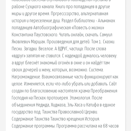
районе Суэцкого канала. Книги про попаданцев в другие
миры и другое время. Пргресссорство, альтернативная
история и переселение душ. Раздел библиотеки - Альманах
попаданцев Автобиографическая «Повесть о жизни»
Константина Паустовского. Читать онлайн, скачать. Самуил
Яковлевич Маршак. Произведения для детей. Том 1. Сказки.
Песни. Загадки. Веселое. А ВДРУГ, частица. После слова
«вдруг» запятая не ставится. С надеждой думалось человеку:
а вдруг блеснёт знакомый огонёк в окне и он найдёт там
своих дочерей и жену, которых, возможно. Система.
Нагромождение. Взаимосвязанные части функционируют как
целое. Изменяется, если что-либо убрать или добавить. Сайт
создан по благословению настоятеля храма Преображения
Господня на Песках протоиерея. Этимология. После
объединения Неджда, Хиджаза, Эль-Хаса и Катифа в единое
государство под. Таинства Православной Церкви.
Содержание Таинства Таинство крещения История.
Содержание программы. Программа рассчитана на 68 часов