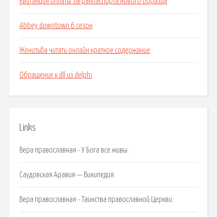
Квитанция оплаты загранпаспорта нового образца
Abbey downtown 6 сезон
Женитьба читать онлайн краткое содержание
Обращение к dll из delphi
Links
Вера православная - У Бога все живы.
Саудовская Аравия — Википедия.
Вера православная - Таинства православной Церкви.