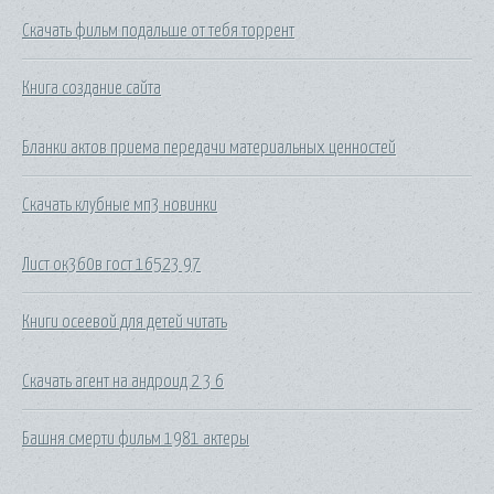
Скачать фильм подальше от тебя торрент
Книга создание сайта
Бланки актов приема передачи материальных ценностей
Скачать клубные мп3 новинки
Лист ок360в гост 16523 97
Книги осеевой для детей читать
Скачать агент на андроид 2 3 6
Башня смерти фильм 1981 актеры