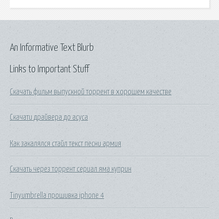
An Informative Text Blurb
Links to Important Stuff
Скачать фильм выпускной торрент в хорошем качестве
Скачати драйвера до асуса
Как закалялся стайл текст песни армия
Скачать через торрент сериал яма куприн
Tinyumbrella прошивка iphone 4