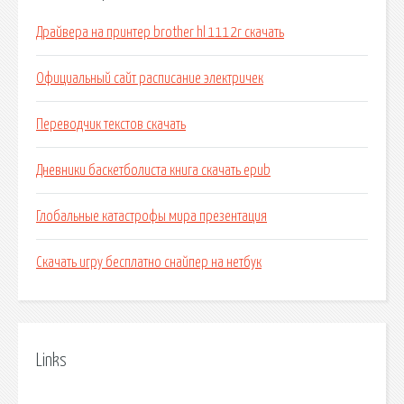
Драйвера на принтер brother hl 1112r скачать
Официальный сайт расписание электричек
Переводчик текстов скачать
Дневники баскетболиста книга скачать epub
Глобальные катастрофы мира презентация
Скачать игру бесплатно снайпер на нетбук
Links