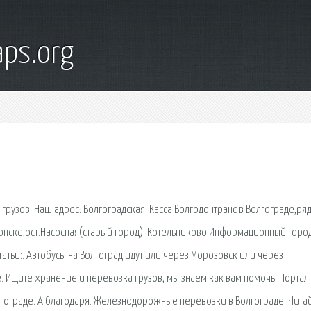
ps.org
рузов. Наш адрес: Волгоградская. Касса Волгодонтранс в Волгограде,ря
одонске,ост.Насосная(старый город). Котельниково Информационный горо
татьи:. Автобусы на Волгоград идут или через Морозовск или через
. Ищите хранение и перевозка грузов, мы знаем как вам помочь. Портал 
гограде. А благодаря. Железнодорожные перевозки в Волгограде. Чита