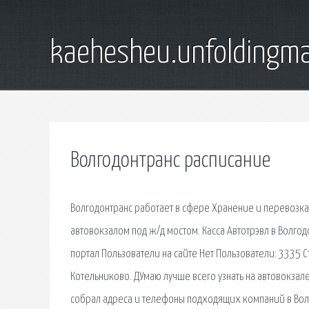
kaehesheu.unfoldingma
Волгодонтранс расписание
Волгодонтранс работает в сфере Хранение и перевозка г
автовокзалом под ж/д мостом. Касса Автотрэвл в Волг
портал Пользователи на сайте Нет Пользователи: 3335 С
Котельниково. ДУмаю лучше всего узнать на автовокзале
собрал адреса и телефоны подходящих компаний в Вол