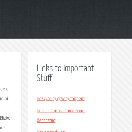
Links to Important
Stuff
дом с
дской
Heavyocity gravity торрент
Песня остаток слов скачать
Blizko
бесплатно
йте