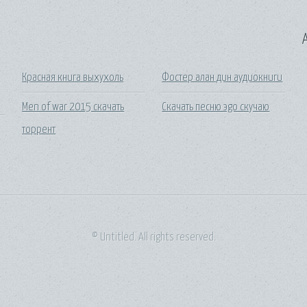
A
я
Красная книга выхухоль
Фостер алан дин аудиокниги
Men of war 2015 скачать
Скачать песню эgo скучаю
торрент
© Untitled. All rights reserved.