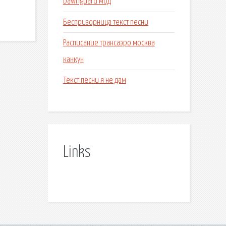
Dawnguard мод
Беспризорница текст песни
Расписание трансаэро москва
канкун
Текст песни я не дам
Links