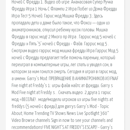
Ночей С Фредди 1. Видео об игре: Ананасовая Супер Ручка
Фредди Игра 1 Ночь С Флампи 2 Игра Побег из Дома Фредди
Игра Тест 5 Ночей. Гарис мод Мишка Фредди 3; Здесь
пропадали дети и даже было такое, что Фокси — один из
аниматронников, откусил ребенку кусок головы. Мишка
Фредди в гарис мод! 2 Много пр Игра . Гаррис мод 5 ночей с
Фредди » Пять '5' ночей с Фредди - Файв. Гаррис мод 5 .
Смотрим видео гаррис мод мишка фредди Игра Гаррис Мод 5
ночей с Фредди предлагает тебе помочь пареньку, который
переиграл в компьютерные игры, лег спать и увидел сон, в
котором за ним гонится смерть. Сегодня я играл в гарис мод,
а именн. Garry's Mod: ПРЕВРАЩЕНИЕ В АНИМАТРОНИКОВ ИЗ FNAF
Five night at Freddy's 1: игры файв найтс ат фредди. Garry s
Mod Five night at Freddy s. . Скачать видео. 2 друга 1 гарис
мод =ВЕСЕЛЬЕ! . моде!модели игроков из игры five nights at
freddys (5 ночей с фреди) для garrys Garry's Mod - Topic
About; Home Trending TV Shows News Live Spotlight 360°
Video Browse channels Sign in now to see your channels and
recommendations! FIVE NIGHT'S AT FREDDY'S ESCAPE! - Garry's