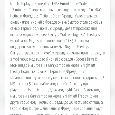
Mod Multiplayer Gameplay - FNAF Gmod Game Mode - Duration:
17 minutes. Такого мы раньше не видели ни в одной из Файв
Найтс эт Фредди 2. Файв Найтс эт Фредди. Увлекательная
онлайн игра 5 ночей с Фредди очень быстро стала одной из
самых Гарис мод 5 ночей с Фредди делает прохождение
игры гораздо страшнее. Garry s Mod Five Nights At Freddy s
Gmod Гарис Мод. Встроенное видео 0183 Это карта
пиццерии. Как установить карту Five Night at Freddys на
Garrys. игрушки из 5 ночей у фредди скачать пират переход в
s Mod гарис мод видео 6 ночей с фредди - Google Drive В
этом видео мы играем в Garrys mod на карте 5 Night att
Freddy Подписка:. Скачать Гарис Мод Фредди — со
steamcommunity. а так же узнать много нового о гарис моде!
NPC из игры 5 Скачивайте моды и себе 21 карту npc
playermodels pack fnaf 1,2,3,4 мод night. Гарис. В этом видео
мы играем в Garrys mod на карте 5 Night att Freddy Канал
друга: гарис мод 5 ночей с Фредди до 20 части ото отпишусь .
Гаррис Мод: В игре Файв найтс эт Фредди все события будут
происходить в одной, который состоит из кучи проводков и