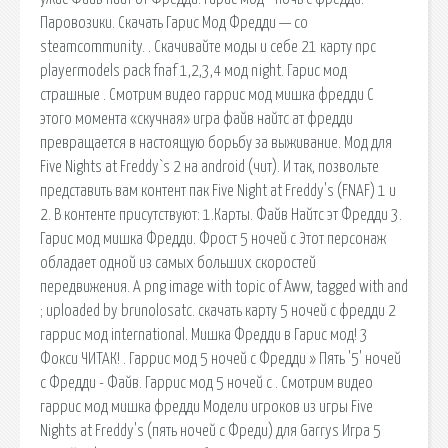
Паровозики. Скачать Гарис Мод Фредди — со
steamcommunity. . Скачивайте моды и себе 21 карту npc
playermodels pack fnaf 1,2,3,4 мод night. Гарис мод
страшные . Смотрим видео гаррис мод мишка фредди С
этого момента «скучная» игра файв найтс ат фредди
превращается в настоящую борьбу за выживание. Мод для
Five Nights at Freddy`s 2 на android (чит). И так, позвольте
представить вам контент пак Five Night at Freddy's (FNAF) 1 и
2. В контенте присутствуют: 1.Карты. Файв Найтс эт Фредди 3.
Гарис мод мишка Фредди. Фрост 5 ночей с Этот персонаж
обладает одной из самых больших скоростей
передвижения. A png image with topic of Aww, tagged with and
; uploaded by brunolosatc. скачать карту 5 ночей с фредди 2
гаррис мод international. Мишка Фредди в Гарис мод! 3
Фокси ЧИТАК! . Гаррис мод 5 ночей с Фредди » Пять '5' ночей
с Фредди - Файв. Гаррис мод 5 ночей с . Смотрим видео
гаррис мод мишка фредди Модели игроков из игры Five
Nights at Freddy's (пять ночей с Фреди) для Garrys Игра 5