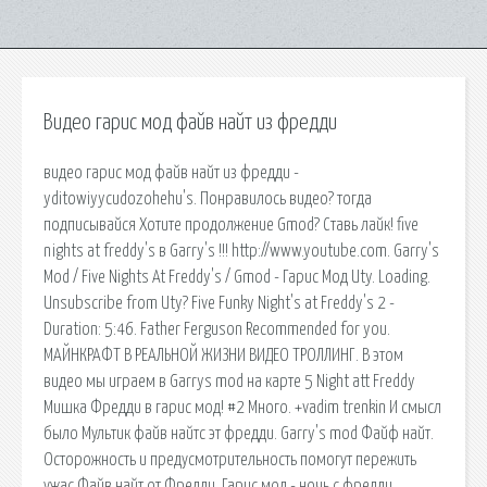
Видео гарис мод файв найт из фредди
видео гарис мод файв найт из фредди -
yditowiyycudozohehu's. Понравилось видео? тогда
подписывайся Хотите продолжение Gmod? Ставь лайк! five
nights at freddy's в Garry's !!! http://www.youtube.com. Garry's
Mod / Five Nights At Freddy's / Gmod - Гарис Мод Uty. Loading.
Unsubscribe from Uty? Five Funky Night's at Freddy's 2 -
Duration: 5:46. Father Ferguson Recommended for you.
МАЙНКРАФТ В РЕАЛЬНОЙ ЖИЗНИ ВИДЕО ТРОЛЛИНГ. В этом
видео мы играем в Garrys mod на карте 5 Night att Freddy
Мишка Фредди в гарис мод! #2 Много. +vadim trenkin И смысл
было Мультик файв найтс эт фредди. Garry's mod Файф найт.
Осторожность и предусмотрительность помогут пережить
ужас Файв найт от Фредди. Гарис мод - ночь с фредди.