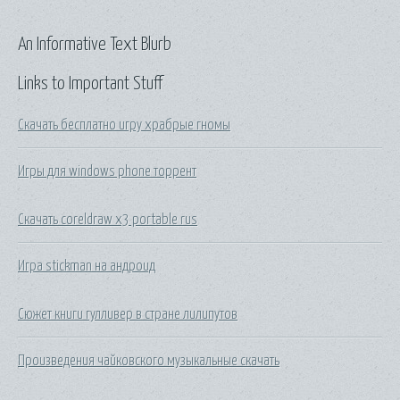
An Informative Text Blurb
Links to Important Stuff
Скачать бесплатно игру храбрые гномы
Игры для windows phone торрент
Скачать coreldraw x3 portable rus
Игра stickman на андроид
Сюжет книги гулливер в стране лилипутов
Произведения чайковского музыкальные скачать