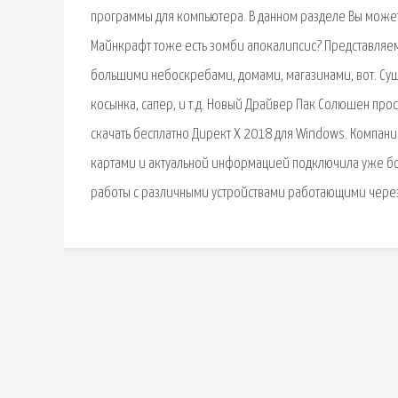
программы для компьютера. В данном разделе Вы может
Майнкрафт тоже есть зомби апокалипсис? Представляем
большими небоскребами, домами, магазинами, вот. Суще
косынка, сапер, и т.д. Новый Драйвер Пак Солюшен про
скачать бесплатно Директ Х 2018 для Windows. Компа
картами и актуальной информацией подключила уже бо
работы с различными устройствами работающими через