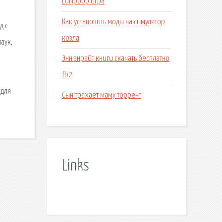
Lollipoop игра
Как установить моды на симулятор
д с
козла
аук,
Энн энрайт книги скачать бесплатно
fb2
 для
Сын трахает маму торрент
Links