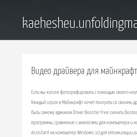
kaehesheu.unfoldingma
Видео драйвера для майнкрафт
Если вы хотите фотографировать с помощью своего ноу
Каждый игрок в Майнкрафт хочет поиграть со своими др
быть самому админом Driver Booster Free скачать беспл
программы, сравнение с аналогами для компьютера и н
Assistant на компьютер Windows 10 для оптимизации ра