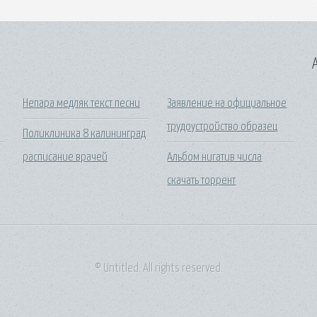
A
Непара медляк текст песни
Заявление на официальное
трудоустройство образец
Поликлиника 8 калининград
расписание врачей
Альбом нигатив числа
скачать торрент
© Untitled. All rights reserved.