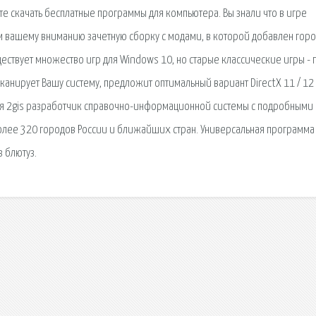
е скачать бесплатные программы для компьютера. Вы знали что в игре
 вашему вниманию зачетную сборку с модами, в которой добавлен горо
ствует множество игр для Windows 10, но старые классические игры - п
сканирует Вашу систему, предложит оптимальный вариант DirectX 11 / 12
ния 2gis разработчик справочно-информационной системы с подробными
лее 320 городов России и ближайших стран. Универсальная программа
 блютуз.