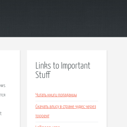
Links to Important
Stuff
ows.
тся
Читать книги попаданцы
Скачать алису в стране чудес через
t
торрент