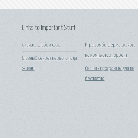
Links to Important Stuff
Скачать альбом сэра
Игра зомби ферма скачать
на компьютер торрент
Главный секрет первого года
жизни
Скачать программы для пк
бесплатно