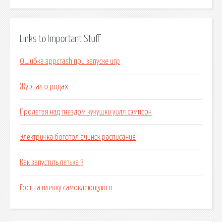
Links to Important Stuff
Ошибка appcrash при запуске игр
Журнал о родах
Пролетая над гнездом кукушки уилл сэмпсон
Электричка боготол ачинск расписание
Как запустить петька 3
Гост на пленку самоклеющуюся