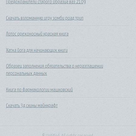
Предохранители старого образца ваз 2109
Скачать взломанную игру зомби роад трип
Лотос орехоносный красная книга
Хатха йога для начинающих книги
Образец заполнения обязательства о неразглашении
персональных данных
Книга по фармакологии машковский
Скачать 3д скины майнкрафт
© Untitled. All rights reserved.