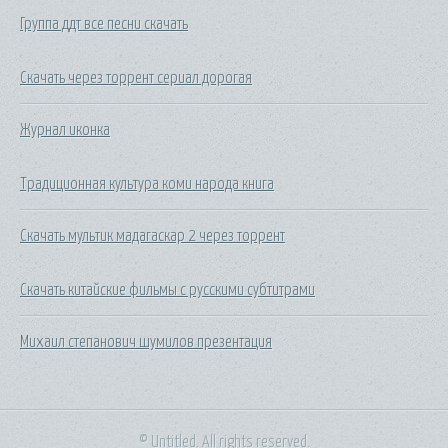
Группа ддт все песни скачать
Скачать через торрент сериал дорогая
Журнал иконка
Традиционная культура коми народа книга
Скачать мультик мадагаскар 2 через торрент
Скачать китайские фильмы с русскими субтитрами
Михаил степанович шумилов презентация
© Untitled. All rights reserved.