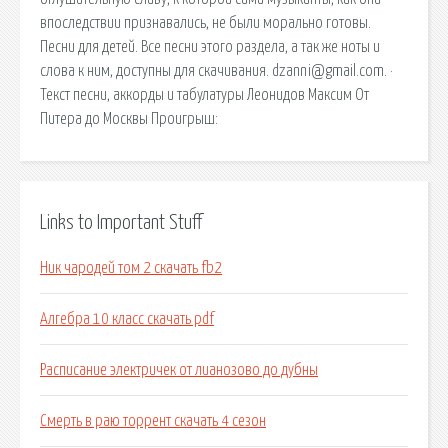
впоследствии признавались, не были морально готовы.
Песни для детей. Все песни этого раздела, а так же ноты и
слова к ним, доступны для скачивания. dzanni@gmail.com. ·
Текст песни, аккорды и табулатуры Леонидов Максим От
Питера до Москвы Проигрыш:
Links to Important Stuff
Ник чародей том 2 скачать fb2
Алгебра 10 класс скачать pdf
Расписание электричек от лианозово до дубны
Смерть в раю торрент скачать 4 сезон