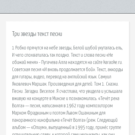
Три звезды текст песни
1 Робко прячутся на небе звезды, Белой шубой укуталась ель,
И чего спохватилась так поздно. Текст и слова песни «Не
обижай меня» - Пугачева Алла находятся на сайте karaoke.ru.
Советская песня «И вновь продолжается бой». Текст, аккорды
для гитары, видео, перевод на английский язык. Самуил
Яковлевич Маршак. Произведения для детей. Том 1. Сказки.
Песни. Загадки. Веселое. Я счастлива, что увидела и услышала
вживую на концерте в Минске и познакомилась. «Течёт река
Волга» — песня, написанная в 1962 году композитором
Марком Фрадкиным и поэтом Львом Ошаниным для
панорамного кинофильма «Течёт Волга» (реж. Следующий
альбом — «Опиум», выпущенный в 1995 году, принёс группе
оглушительную славу, к которой сами музыканты, как они