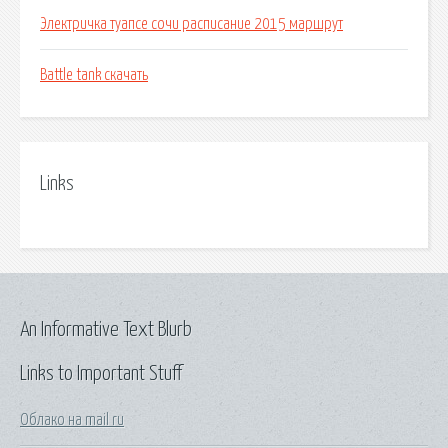
Электричка туапсе сочи расписание 2015 маршрут
Battle tank скачать
Links
An Informative Text Blurb
Links to Important Stuff
Облако на mail ru