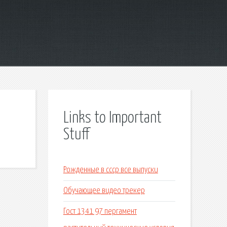
Links to Important
Stuff
Рожденные в ссср все выпуски
Обучающее видео трекер
Гост 1341 97 пергамент