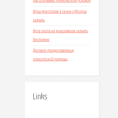
растительный технические условия
Игры престолов 4 сезон субтитры
скачать
Игра охота на динозавров скачать
бесплатно
Договор предоставления
спонсорской помощи
Links