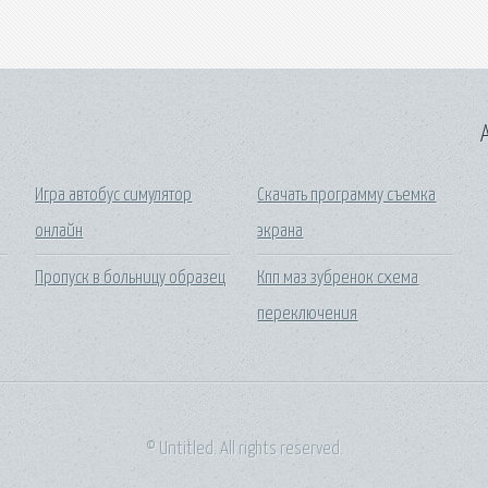
A
Игра автобус симулятор
Скачать программу съемка
онлайн
экрана
Пропуск в больницу образец
Кпп маз зубренок схема
переключения
© Untitled. All rights reserved.