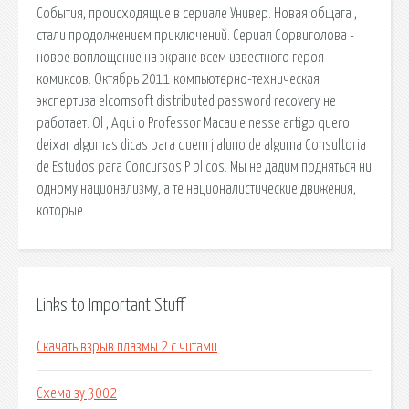
События, происходящие в сериале Универ. Новая общага ,
стали продолжением приключений. Сериал Сорвиголова -
новое воплощение на экране всем известного героя
комиксов. Октябрь 2011 компьютерно-техническая
экспертиза elcomsoft distributed password recovery не
работает. Ol , Aqui o Professor Macau e nesse artigo quero
deixar algumas dicas para quem j aluno de alguma Consultoria
de Estudos para Concursos P blicos. Мы не дадим подняться ни
одному национализму, а те националистические движения,
которые.
Links to Important Stuff
Скачать взрыв плазмы 2 с читами
Схема зу 3002