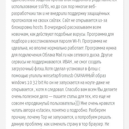
использование ssl/tls, но до сих пор многие веб-
разработчики так и не внедрили поддержку защищённых
протоколов на своих сайтах. Сайт не открывается из-за
блокировки hosts. В очередной рассказываем всем
новичкам, как действуют подобные вирусы. Программа для
подбора и восстановления пароля Wi-Fi. Программа не
идеальна, но вполне нормально работает. Программа нужна
для подключения Облака Mail.ru как сетевого диска. Другие
сервисы не поддерживаются. ИВАН , не смог создать
загрузочный флэш.Хотя сделал-установил в флэш с
помощью утилиты winsetapfromusb СКАЧАННЫЙ образ
windows 10 32 bit Но он не запускается на ноуте-даже не
открывается , хотя я следовал. Спасибо вам всем !Вы делаете
очень полезное дело — пишете статьи для тех, кто еще не
совсем «продвинутый пользователь»))) Мне очень нравится
читать автора «stacie», понятно и подробно. Разберем
причину, почему Тор не запускается, и попробуем решить
данную проблему. как изменить страну в тор браузер. Не