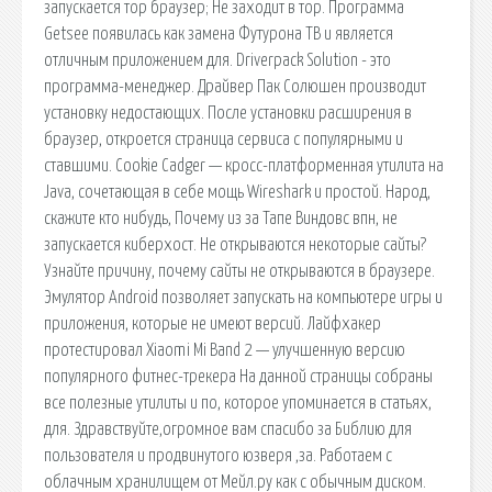
запускается тор браузер; Не заходит в тор. Программа
Getsee появилась как замена Футурона ТВ и является
отличным приложением для. Driverpack Solution - это
программа-менеджер. Драйвер Пак Солюшен производит
установку недостающих. После установки расширения в
браузер, откроется страница сервиса с популярными и
ставшими. Cookie Cadger — кросс-платформенная утилита на
Java, сочетающая в себе мощь Wireshark и простой. Народ,
скажите кто нибудь, Почему из за Тапе Виндовс впн, не
запускается киберхост. Не открываются некоторые сайты?
Узнайте причину, почему сайты не открываются в браузере.
Эмулятор Android позволяет запускать на компьютере игры и
приложения, которые не имеют версий. Лайфхакер
протестировал Xiaomi Mi Band 2 — улучшенную версию
популярного фитнес-трекера На данной страницы собраны
все полезные утилиты и по, которое упоминается в статьях,
для. Здравствуйте,огромное вам спасибо за Библию для
пользователя и продвинутого юзверя ,за. Работаем с
облачным хранилищем от Мейл.ру как с обычным диском.