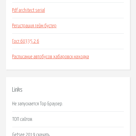
Pdf architect serial
Регистрация гейм бустер
Гост 60335 2 6
Расписание автобусов хабаровск находка
Links
Не запускается Тор Браузер.
ТОП сайтов.
Getsee 2019 скачать.