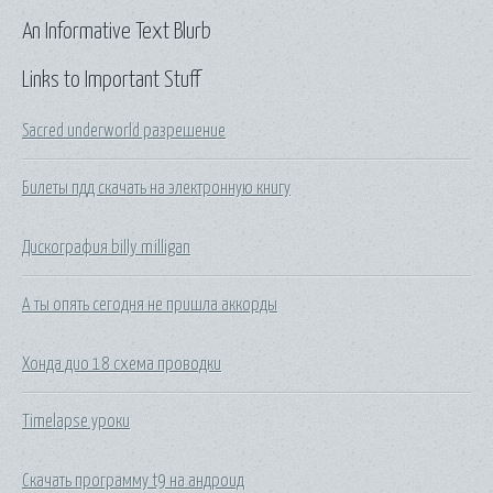
An Informative Text Blurb
Links to Important Stuff
Sacred underworld разрешение
Билеты пдд скачать на электронную книгу
Дискография billy milligan
А ты опять сегодня не пришла аккорды
Хонда дио 18 схема проводки
Timelapse уроки
Скачать программу t9 на андроид