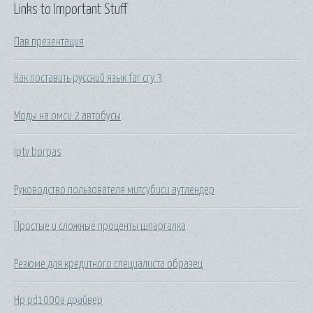
Links to Important Stuff
Пав презентация
Как поставить русский язык far cry 3
Моды на омси 2 автобусы
Iptv borpas
Руководство пользователя митсубиси аутлендер
Простые и сложные проценты шпаргалка
Резюме для кредитного специалиста образец
Hp pd1000a драйвер