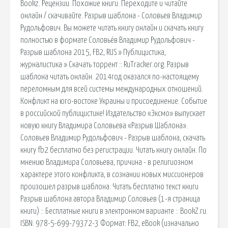
Bookz. Рецензии. Похожие книги. Переходите и читайте
онлайн / скачивайте. Разрыв шаблона - Соловьев Владимир
Рудольфович. Вы можете читать книгу онлайн и скачать книгу
полностью в формате Соловьёв Владимир Рудольфович -
Разрыв шаблона 2015, FB2, RUS » Публицистика,
журналистика » Скачать торрент :: RuTracker.org. Разрыв
шаблона читать онлайн. 2014год оказался по-настоящему
переломным для всей системы международных отношений.
Конфликт на юго-востоке Украины и присоединение. Событие
в российской публицистике! Издательство «Эксмо» выпускает
новую книгу Владимира Соловьева «Разрыв Шаблона».
Соловьев Владимир Рудольфович - Разрыв шаблона, скачать
книгу fb2 бесплатно без регистрации. Читать книгу онлайн. По
мнению Владимира Соловьева, причина - в религиозном
характере этого конфликта, в сознании новых миссионеров
произошел разрыв шаблона. Читать бесплатно текст книги
Разрыв шаблона автора Владимир Соловьев (1-я страница
книги) :: Бесплатные книги в электронном варианте :: BookZ.ru.
ISBN: 978-5-699-79372-3 Формат: FB2, eBook (изначально