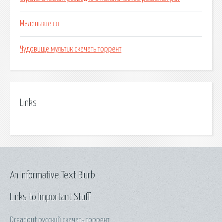
Маленькие со
Чудовище мультик скачать торрент
Links
An Informative Text Blurb
Links to Important Stuff
Dreadout русский скачать торрент