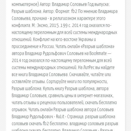
компьютерное) Автор: Владимир Соловьев Год выпуска:.
Разрыв шаблона. Автор: Формат: fb2 По мнению Владимира
Соловьева, причина - в религиозном характере этого
конфликта. M.: Эксмо, 2015. 199 c. 2014 год оказался по-
настоящему переломным для всей системы международных
отношений. Конфликт на юго-востоке Украины и
присоединение к России. Читать онлайн «Разрыв шаблона»
автора Владимир Рудольфович Соловьев на Bookmate —
2014 год оказался по-настоящему переломным для всей
системы международных отношений. На ЛитРес вы найдете
все книги Владимира Соловьева. Скачивайте, читайте или
оставляйте отзывы. Сортируйте книги по популярности,
Разрыв шаблона. Купить книгу Разрыв шаблона, автора
Владимир Соловьев, сравнить цены в интернет-магазинах,
читать отзывы и рецензии пользователей, скачать бесплатно
отрывок. Читать онлайн Разрыв шаблона автора Соловьев
Владимир Рудольфович - RuLit - Страница. разрыв шаблона
соловьев скачать fb2 бесплатно. владимир соловьев разрыв
шаблона скачать бесплатно. Владимир Соловьев - Разрыв