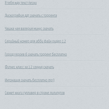
Я тебя жду текст песни
Дискография ддт скачать с торрента
Чашка чая валерия минус скачать
Серийный номер для абби файн ридер 12
Город героев 6 скачать торрент бесплатно
Фитнес класс за 12 секунд скачать
Интонация скачать бесплатно mp3
Сюжет книги гулливер в стране лилипутов