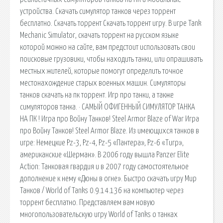
устройства. Скачать симулятор танков через торрент
бесплатно. Скачать торрент Скачать торрент игру. В игре Tank
Mechanic Simulator, скачать торрент на русском языке
которой можно на сайте, вам предстоит использовать свои
поисковые грузовики, чтобы находить танки, или опрашивать
местных жителей, которые помогут определить точное
местонахождение старых военных машин. Симуляторы
танков скачать на пк торрент. Игр про танки, а также
симуляторов танка. · САМЫЙ ОФИГЕННЫЙ СИМУЛЯТОР ТАНКА
НА ПК ! Игра про Войну Танков! Steel Armor Blaze of War Игра
про Войну Танков! Steel Armor Blaze. Из имеющихся танков в
игре: Немецкие Pz-3, Pz-4, Pz-5 «Пантера», Pz-6 «Тигр»,
американские «Шерман». В 2006 году вышла Panzer Elite
Action: Танковая гвардия и в 2007 году самостоятельное
дополнение к нему «Дюны в огне». Быстро скачать игру Мир
Танков / World of Tanks 0.9.14.136 на компьютер через
торрент бесплатно. Представляем вам новую
многопользовательскую игру World of Tanks о танках