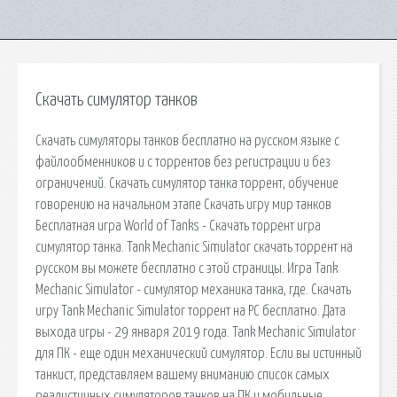
Скачать симулятор танков
Скачать симуляторы танков бесплатно на русском языке с
файлообменников и с торрентов без регистрации и без
ограничений. Скачать симулятор танка торрент, обучение
говорению на начальном этапе Cкачать игру мир танков
Бесплатная игра World of Tanks - Скачать торрент игра
симулятор танка. Tank Mechanic Simulator скачать торрент на
русском вы можете бесплатно с этой страницы. Игра Tank
Mechanic Simulator - симулятор механика танка, где. Скачать
игру Tank Mechanic Simulator торрент на PC бесплатно. Дата
выхода игры - 29 января 2019 года. Tank Mechanic Simulator
для ПК - еще один механический симулятор. Если вы истинный
танкист, представляем вашему вниманию список самых
реалистичных симуляторов танков на ПК и мобильные