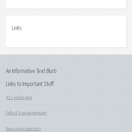
Links
An Informative Text Blurb
Links to Important Stuff
911 майкл мур
Fallout 4 экран мерцает
Книги ярославского