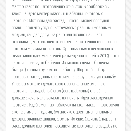
Мастер класс по изготовлению открыток. В подборке вы
также найдете мастер классы и шаблоны некоторых
карточек. Мотивом для рассадки гостей может послужить
практически что угодно. Встречаясь с разными молодыми
людьми, каждая девушка рано или поздно начинает
осознавать, что наконец-то встретила того единственного, о
котором мечтала всю жизнь. Оригинальная и несложная в
реализации идея указателей размещения гостей в 2019 – это
карточки рассадки бабочки. Их можно сделать (причем
быстро) своими руками по шаблону. Широкий выбор
красивых рассадочных карточек на вашу стильную свадьбу.
У нас вы можете сделать свои оригинальные именные
карточки на свадебный стол (есть шаблоны) онлайн, а
дальше скачать или заказать их печать. Идеи рассадочных
карточек. Идей именных табличек на стол масса – коробочки
с конфетами и ягодами, бутылочки с цветными напитками,
декорированные шишки, фрукты Их еще. Скачать 1 вариант
рассадочных карточек. Рассадочные карточки на свадьбу по