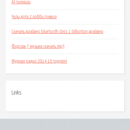
Ат тирмизи
Читы дота 2 лобби грявол
Скачать драйвер bluetooth class 1 billionton драйвер
Форсаж 7 музыка скачать mp3
Журнал радио 2014 10 торрент
Links