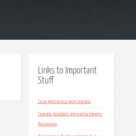
Links to Important
Stuff
Скин для гаррис мод скачать
Скачать драйвер для карты памяти
бесплатно