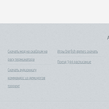
A
Скачать мод на скайрим на
Игры big fish games скачать
расу терминатора
Поезд 344 расписание
Скачать аудиокнигу
коммандос из демиургов
торрент