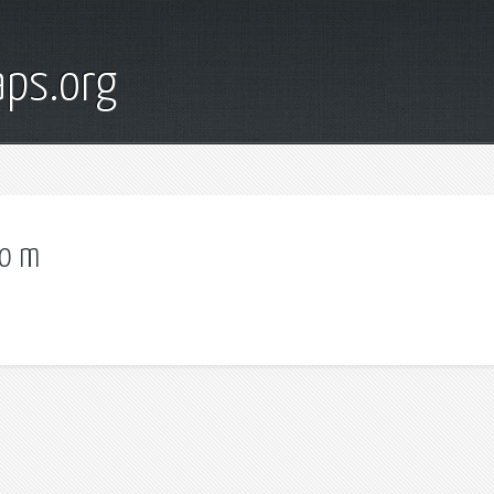
ps.org
do m