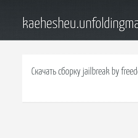
kaehesheu.unfoldingma
Скачать сборку jailbreak by free