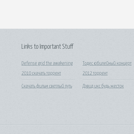
Links to Important Stuff
Defense grid the awakening
Тодес юбилейный концерт
2010 скачать торрент
2012 торрент
Скачать фильм светлый путь
Дэвид икс будь жесток