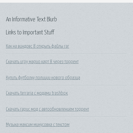
An Informative Text Blurb
Links to Important Stuff
Как на виндовс 8 открыть файлы rar
Скачать игру марио карт 8 через торрент
Купить футболку полиции нового образца
Скачать terraria с модами trashbox
Скачать гарис мод с автообновлением торрент
Музыка максим минусовка с текстом