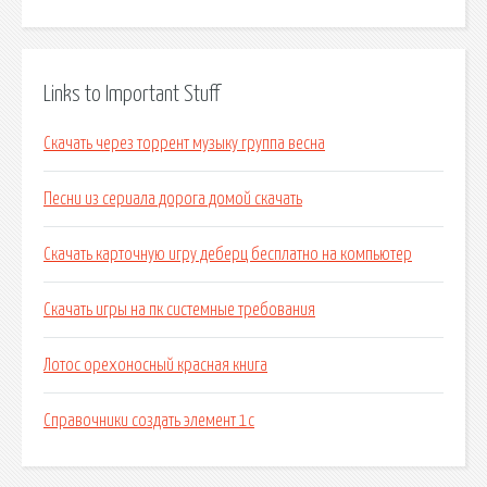
Links to Important Stuff
Скачать через торрент музыку группа весна
Песни из сериала дорога домой скачать
Скачать карточную игру деберц бесплатно на компьютер
Скачать игры на пк системные требования
Лотос орехоносный красная книга
Справочники создать элемент 1с