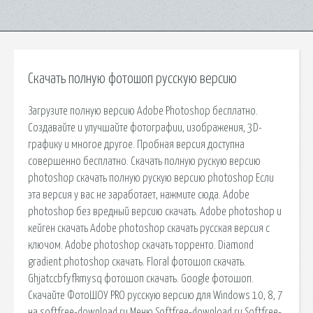
Скачать полную фотошоп русскую версию
Загрузите полную версию Adobe Photoshop бесплатно.
Создавайте и улучшайте фотографии, изображения, 3D-
графику и многое другое. Пробная версия доступна
совершенно бесплатно. Скачать полную рускую версию
photoshop скачать полную рускую версию photoshop Если
эта версия у вас не заработает, нажмите сюда. Adobe
photoshop без вредный версию скачать. Adobe photoshop и
кейген скачать Adobe photoshop скачать русская версия с
ключом. Adobe photoshop скачать торренто. Diamond
gradient photoshop скачать. Floral фотошоп скачать.
Ghjatccbfyfkmysq фотошоп скачать. Google фотошоп.
Скачайте ФотоШОУ PRO русскую версию для Windows 10, 8, 7
на softfree-download.ru Меню Softfree-download.ru Softfree-