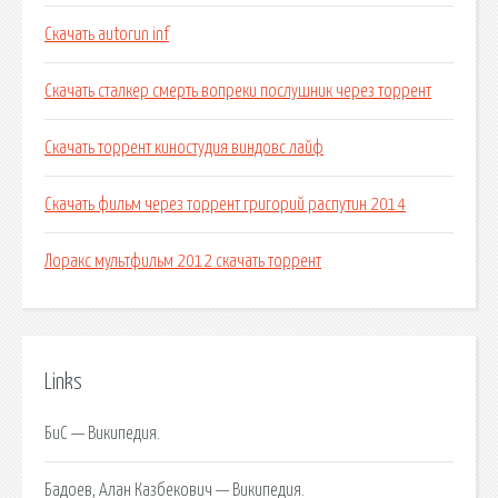
Скачать autorun inf
Скачать сталкер смерть вопреки послушник через торрент
Скачать торрент киностудия виндовс лайф
Скачать фильм через торрент григорий распутин 2014
Лоракс мультфильм 2012 скачать торрент
Links
БиС — Википедия.
Бадоев, Алан Казбекович — Википедия.