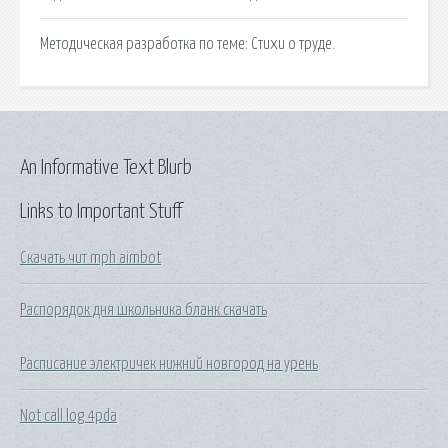
Методическая разработка по теме: Стихи о труде.
An Informative Text Blurb
Links to Important Stuff
Скачать чит mph aimbot
Распорядок дня школьника бланк скачать
Расписание электричек нижний новгород на урень
Not call log 4pda