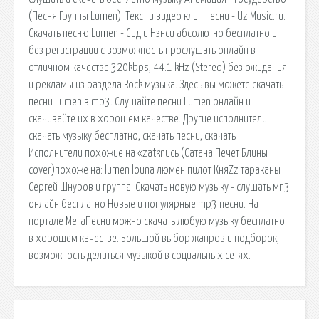
(Песня Группы Lumen). Текст и видео клип песни - UziMusic.ru.
Скачать песню Lumen - Сид и Нэнси абсолютно бесплатно и
без регистрации с возможность прослушать онлайн в
отличном качестве 320kbps, 44.1 kHz (Stereo) без ожидания
и рекламы из раздела Rock музыка. Здесь вы можете скачать
песни Lumen в mp3. Слушайте песни Lumen онлайн и
скачивайте их в хорошем качестве. Другие исполнители:
скачать музыку бесплатно, скачать песни, скачать
Исполнители похожие на «zatknись (Сатана Печет Блины
cover)похоже на: lumen louna люмен пилот КняZz тараканы
Сергей Шнуров и группа. Скачать новую музыку - слушать мп3
онлайн бесплатно Новые и популярные mp3 песни. На
портале МегаПесни можно скачать любую музыку бесплатно
в хорошем качестве. Большой выбор жанров и подборок,
возможность делиться музыкой в социальных сетях.