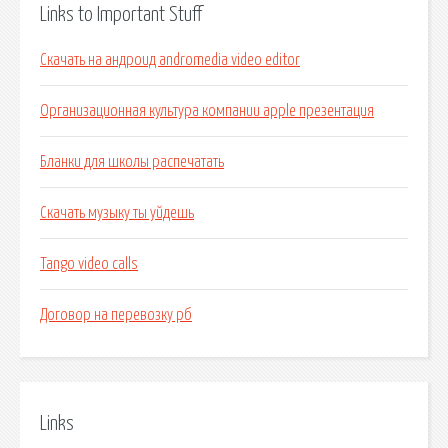
Links to Important Stuff
Скачать на андроид andromedia video editor
Организационная культура компании apple презентация
Бланки для школы распечатать
Скачать музыку ты уйдешь
Tango video calls
Договор на перевозку рб
Links