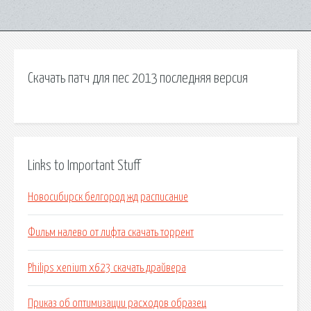
Скачать патч для пес 2013 последняя версия
Links to Important Stuff
Новосибирск белгород жд расписание
Фильм налево от лифта скачать торрент
Philips xenium x623 скачать драйвера
Приказ об оптимизации расходов образец