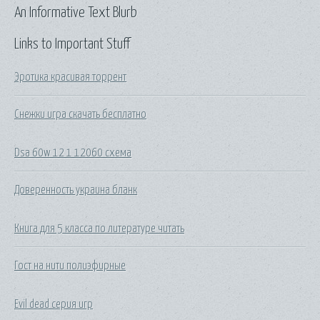
An Informative Text Blurb
Links to Important Stuff
Эротика красивая торрент
Снежки игра скачать бесплатно
Dsa 60w 12 1 12060 схема
Доверенность украина бланк
Книга для 5 класса по литературе читать
Гост на нити полиэфирные
Evil dead серия игр