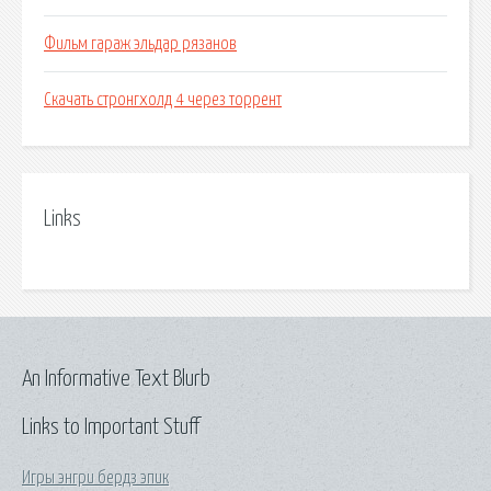
Фильм гараж эльдар рязанов
Скачать стронгхолд 4 через торрент
Links
An Informative Text Blurb
Links to Important Stuff
Игры энгри бердз эпик