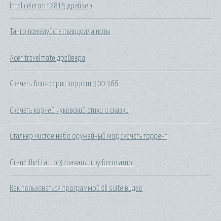
Intel celeron n2815 драйвер
Танго пожалуйста пьяццолла ноты
Acer travelmate драйвера
Скачать блич серии торрент 300 366
Скачать корней чуковский стихи и сказки
Сталкер чистое небо оружейный мод скачать торрент
Grand theft auto 3 скачать игру бесплатно
Как пользоваться программой dll suite видео