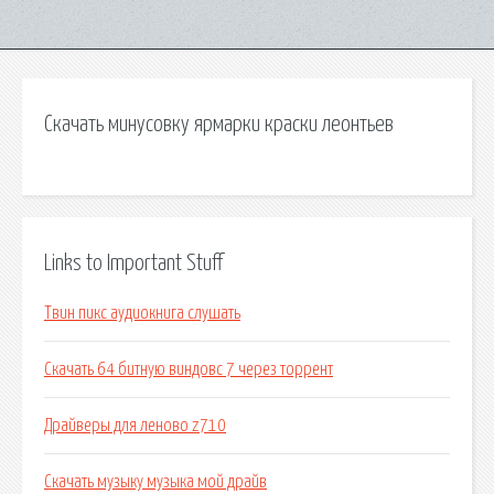
Скачать минусовку ярмарки краски леонтьев
Links to Important Stuff
Твин пикс аудиокнига слушать
Скачать 64 битную виндовс 7 через торрент
Драйверы для леново z710
Скачать музыку музыка мой драйв