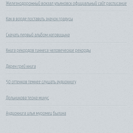
Железнодорожный вокзал ульяновск официальный сайт расписание
Как в ворде поставить значок градусы
Скачать первый альбом наговицына
Книга рекордов гиннеса человеческие рекорды
Дарен грей книга
50 оттенков темнее слушать аудиокнигу
Дольникова теона минус
Аудиокнига илья муромец былина