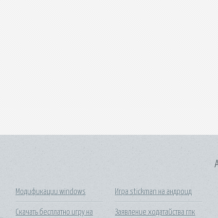
A
Модификации windows
Игра stickman на андроид
Скачать бесплатно игру на
Заявление ходатайства гпк