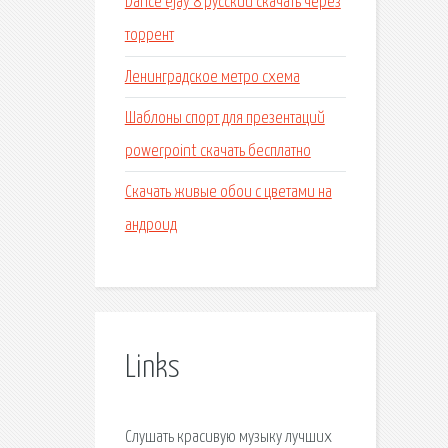
Dance ejay 8 русский скачать через
торрент
Ленинградское метро схема
Шаблоны спорт для презентаций
powerpoint скачать бесплатно
Скачать живые обои с цветами на
андроид
Links
Слушать красивую музыку лучших