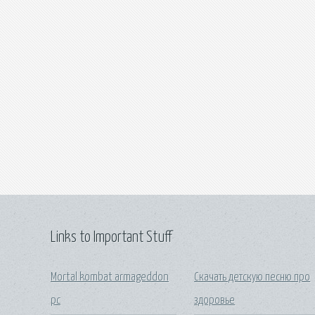
Links to Important Stuff
Mortal kombat armageddon
Скачать детскую песню про
pc
здоровье