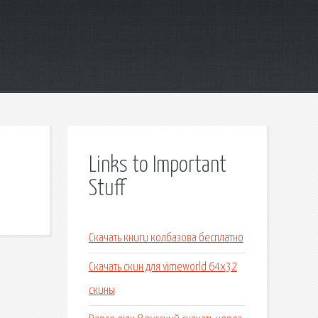
Links to Important
Stuff
Скачать книги колбазова бесплатно
Скачать скин для vimeworld 64х32
скины