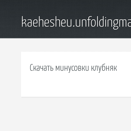
kaehesheu.unfoldingma
Скачать минусовки клубняк