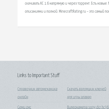
скачивать КС 1.6 напрямую и через торрент. Есть новые
описаниями и полной. MinecraftRating.ru – это самый п
Links to Important Stuff
Справочник автомеханика
Скачать взломщик ключей
онлайн
для игры алавар
Семи смс
Видеокамера sony dcr hc3