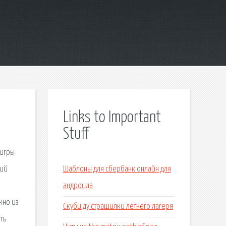
Links to Important
Stuff
 игры
сий
Шаблоны для сбербанк онлайн для
андроида
жно из
Скуби ду страшилки летнего лагеря
ть