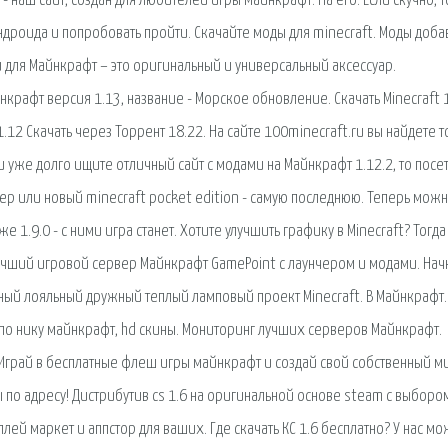
 - наш сайт, создан для любителей игры Майнкрафт. На его. Если скучно, т
я Андроида и попробовать пройти. Скачайте моды для minecraft. Моды доб
 для Майнкрафт – это оригинальный и универсальный аксессуар.
рафт версия 1.13, название - Морское обновление. Скачать Minecraft 
.12 Скачать через Торрент 18.22. На сайте 100minecraft.ru вы найдете т
и уже долго ищите отличный сайт с модами на Майнкрафт 1.12.2, то посе
тер или новый minecraft pocket edition - самую последнюю. Теперь мож
е 1.9.0 - с ними игра станет. Хотите улучшить графику в Minecraft? Тогда
учший игровой сервер Майнкрафт GamePoint с лаунчером и модами. Нач
есный лояльный дружный теплый ламповый проект Minecraft. В Майнкрафт.
 по нику майнкрафт, hd скины. Мониторинг лучших серверов Майнкрафт.
Играй в бесплатные флеш игры майнкрафт и создай свой собственный м
ы по адресу! Дистрибутив cs 1.6 на оригинальной основе steam с выборо
лей маркет и аппстор для ваших. Где скачать КС 1.6 бесплатно? У нас м