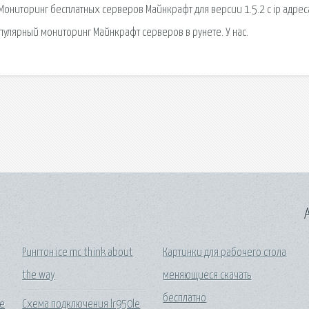
. Мониторинг бесплатных серверов Майнкрафт для версии 1.5.2 с ip адрес
опулярный мониторинг Майнкрафт серверов в рунете. У нас.
A
Рингтон ice mc think about
Картинки для рабочего стола
the way
меняющиеся скачать
бесплатно
6e
Схема подключения lr950le