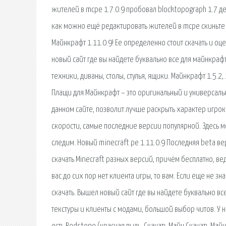
жителей в mcpe 1.7.0.9 пробовал blocktopograph 1.7 д
как можно ещё редактировать жителей в mcpe скиньте сс
Майнкрафт 1.11.0.9! Ее определенно стоит скачать и о
новый сайт где вы найдете буквально все для майнкраф
техники, диваны, столы, стулья, ящики. Майнкрафт 1.5.2,
Плащи для Майнкрафт – это оригинальный и универсаль
данном сайте, позволит лучше раскрыть характер игрок
скорости, самые последние версии популярной. Здесь 
следим. Новый minecraft pe 1.11.0.9 Последняя beta в
скачать Minecraft разных версий, причём бесплатно, ве
вас до сих пор нет клиента игры, то вам. Если еще не з
скачать. Вышел новый сайт где вы найдете буквально все 
текстуры и клиенты с модами, большой выбор читов. У на