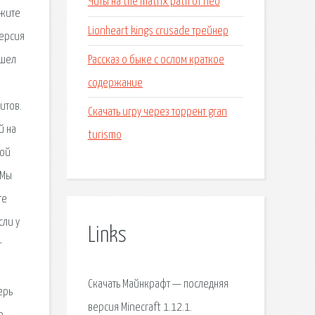
Читы на the matrix path of neo
ажите
Lionheart kings crusade трейнер
версия
Рассказ о быке с ослом краткое
ышел
содержание
итов.
Скачать игру через торрент gran
й на
turismo
кой
 Мы
те
сли у
Links
т
Скачать Майнкрафт — последняя
ерь
версия Minecraft 1.12.1.