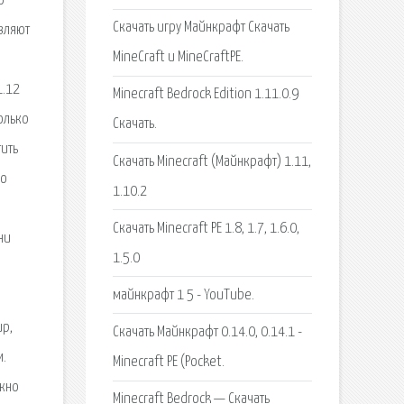
о
Скачать игру Майнкрафт Скачать
авляют
MineCraft и MineCraftPE.
1.12
Minecraft Bedrock Edition 1.11.0.9
олько
Скачать.
тить
Скачать Minecraft (Майнкрафт) 1.11,
но
1.10.2
Скачать Minecraft PE 1.8, 1.7, 1.6.0,
ни
1.5.0
майнкрафт 1 5 - YouTube.
ир,
Скачать Майнкрафт 0.14.0, 0.14.1 -
м.
Minecraft PE (Pocket.
ожно
Minecraft Bedrock — Скачать