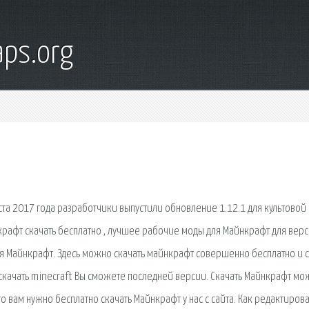
ps.org
густа 2017 года разработчики выпустили обновление 1.12.1 для культовой
крафт скачать бесплатно , лучшее рабочие моды для Майнкрафт для вер
для Майнкрафт. Здесь можно скачать майнкрафт совершенно бесплатно и с
скачать minecraft Вы сможете последней версии. Скачать Майнкрафт мо
 то вам нужно бесплатно скачать Майнкрафт у нас с сайта. Как редактирова