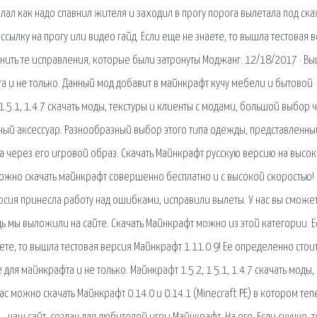
елал как надо спавнил жителя и заходил в прогу порога вылетала под ск
ылку на прогу или видео гайд. Если еще не знаете, то вышла тестовая 
ценить те исправления, которые были затронуты Моджанг. 12/18/2017 · В
та и не только. Данный мод добавит в майнкрафт кучу мебели и бытовой
 1.5.1, 1.4.7 скачать моды, текстуры и клиенты с модами, большой выбор ч
ный аксессуар. Разнообразный выбор этого типа одежды, представленны
а через его игровой образ. Скачать Майнкрафт русскую версию на высо
можно скачать майнкрафт совершенно бесплатно и с высокой скоростью!
ерсия принесла работу над ошибками, исправили вылеты. У нас вы сможе
дь мы выложили на сайте. Скачать Майнкрафт можно из этой категории. Е
наете, то вышла тестовая версия Майнкрафт 1.11.0.9! Ее определенно стои
для майнкрафта и не только. Майнкрафт 1.5.2, 1.5.1, 1.4.7 скачать моды,
с можно скачать Майнкрафт 0.14.0 и 0.14.1 (Minecraft PE) в котором теп