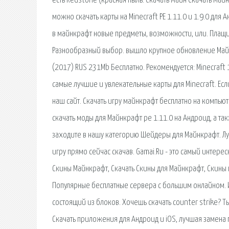
есть Redstone (красная пыль. Скачать Майн Скачать Майн
можно скачать карты на Minecraft PE 1.11.0 и 1.9.0 дл
в майнкрафт новые предметы, возможности, или. Плащи
Разнообразный выбор. вышло крупное обновление Майнк
(2017) RUS 231Mb Бесплатно. Рекомендуется: Minecraft 1
самые лучшие и увлекательные карты для Minecraft. Есл
наш сайт. Скачать игру майнкрафт бесплатно на компью
скачать моды для Майнкрафт pe 1.11.0 на Андроид, а такж
заходите в нашу категорию Шейдеры для Майнкрафт. Л
игру прямо сейчас скачав. Gamai.Ru - это самый интер
Скины Майнкрафт, Скачать Скины для Майнкрафт, Скины
Популярные бесплатные сервера с большим онлайном. 
состоящий из блоков. Хочешь скачать counter strike? Т
Скачать приложения для Андроид и iOS, лучшая замена п