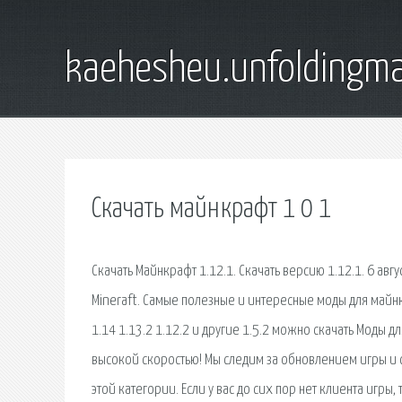
kaehesheu.unfoldingma
Скачать майнкрафт 1 0 1
Скачать Майнкрафт 1.12.1. Скачать версию 1.12.1. 6 ав
Mineraft. Самые полезные и интересные моды для майн
1.14 1.13.2 1.12.2 и другие 1.5.2 можно скачать Моды 
высокой скоростью! Мы следим за обновлением игры и 
этой категории. Если у вас до сих пор нет клиента игры,