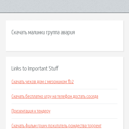
Скачать малинки группа авария
Links to Important Stuff
Скачать чехов дом с мезонином fb2
Скачать бесплатно игру на телефон достать соседа
Презентация к тендеру
Скачать фильм гринч похититель рождества торрент