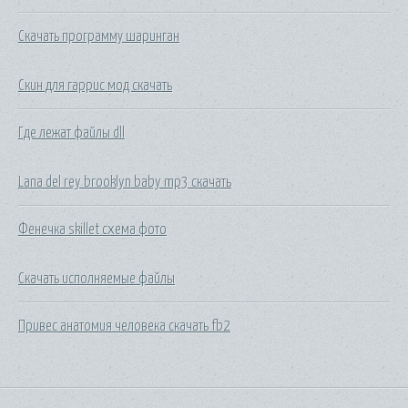
Скачать программу шаринган
Скин для гаррис мод скачать
Где лежат файлы dll
Lana del rey brooklyn baby mp3 скачать
Фенечка skillet схема фото
Скачать исполняемые файлы
Привес анатомия человека скачать fb2