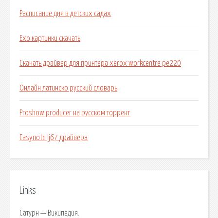
Расписание дня в детских садах
Exo картинки скачать
Скачать драйвер для принтера xerox workcentre pe220
Онлайн латинско русский словарь
Proshow producer на русском торрент
Easynote lj67 драйвера
Links
Сатурн — Википедия.