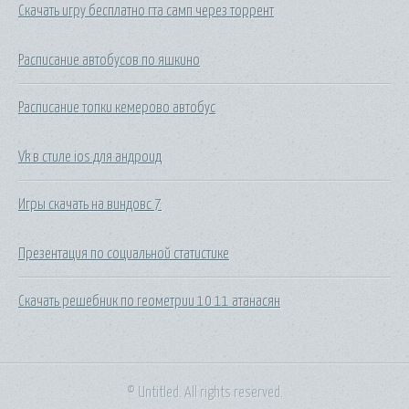
Скачать игру бесплатно гта самп через торрент
Расписание автобусов по яшкино
Расписание топки кемерово автобус
Vk в стиле ios для андроид
Игры скачать на виндовс 7
Презентация по социальной статистике
Скачать решебник по геометрии 10 11 атанасян
© Untitled. All rights reserved.