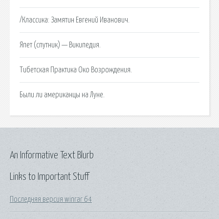
/Классика: Замятин Евгений Иванович.
Япет (спутник) — Википедия.
Тибетская Практика Око Возрождения.
Были ли американцы на Луне.
An Informative Text Blurb
Links to Important Stuff
Последняя версия winrar 64