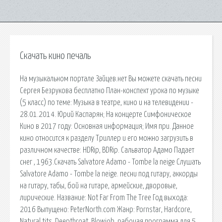
Скачать кино печаль
На музыкальном портале Зайцев.нет Вы можете скачать песни
Сергея Безрукова бесплатно План-конспект урока по музыке
(5 класс) по теме: Музыка в театре, кино и на телевидении -
28.01.2014. Юрий Каспарян; На концерте Симфоническое
Кино в 2017 году: Основная информация; Имя при. Данное
кино относится к разделу Триллер и его можно загрузить в
различном качестве: HDRip, BDRip. Сальватор Адамо Падает
снег , 1963.Скачать Salvatore Adamo - Tombe la neige Слушать
Salvatore Adamo - Tombe la neige. песни под гитару, аккорды
на гитару, табы, бой на гитаре, армейские, дворовые,
лирические. Название: Not Far From The Tree Год выхода:
2016 Выпущено: PeterNorth.com Жанр: Pornstar, Hardcore,
Natural tits, Deepthroat, Blowjob. рабочая программа для 5