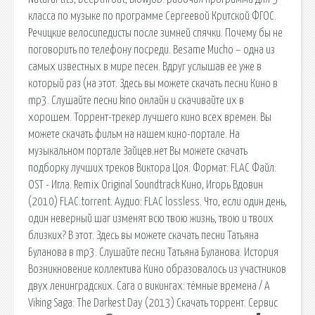
класса по музыке по программе Сергеевой Критской ФГОС.
Речицкие велосипедисты после зимней спячки. Почему бы не
поговорить по телефону посреди. Besame Mucho – одна из
самых известных в мире песен. Вдруг услышав ее уже в
который раз (на этот. Здесь вы можете скачать песни Кино в
mp3. Слушайте песни kino онлайн и скачивайте их в
хорошем. Торрент-трекер лучшего кино всех времен. Вы
можете скачать фильм на нашем кино-портале. На
музыкальном портале Зайцев.нет Вы можете скачать
подборку лучших треков Виктора Цоя. Формат: FLAC Файл:
OST - Игла. Remix Original Soundtrack Кино, Игорь Вдовин
(2010) FLAC.torrent. Аудио: FLAC lossless. Что, если один день,
один неверный шаг изменят всю твою жизнь, твою и твоих
близких? В этот. Здесь вы можете скачать песни Татьяна
Буланова в mp3. Слушайте песни Татьяна Буланова. История
Возникновение коллектива Кино образовалось из участников
двух ленинградских. Сага о викингах: тёмные времена / A
Viking Saga: The Darkest Day (2013) Скачать торрент. Сервис