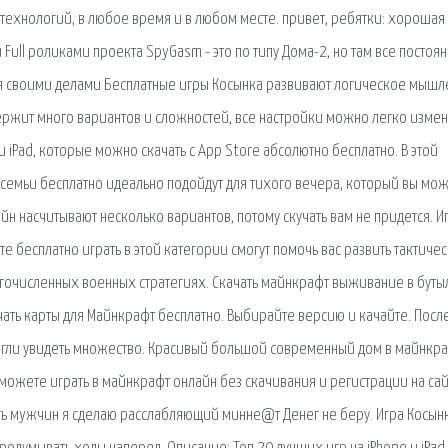
h технологий, в любое время и в любом месте. привет, ребятки: хорошая
и Full роликами проекта SpyGasm - это по типу Дома-2, но там все постоя
ся своими делами Бесплатные игры Косынка развивают логическое мышл
ержит много вариантов и сложностей, все настройки можно легко измен
 iPad, которые можно скачать с App Store абсолютно бесплатно. В этой
 семьи бесплатно идеально подойдут для тихого вечера, который вы мо
айн насчитывают несколько вариантов, потому скучать вам не придется. И
е бесплатно играть в этой категории смогут помочь вас развить тактиче
огочисленных военных стратегиях. Скачать майнкрафт выживание в буты
чать карты для Майнкрафт бесплатно. Выбирайте версию и качайте. Посл
огли увидеть множество. Красивый большой современный дом в майнкра
можете играть в майнкрафт онлайн без скачивания и регистрации на сай
ть мyжчин я сделaю paccлабляющий минне@т Денег не беру. Игра Косын