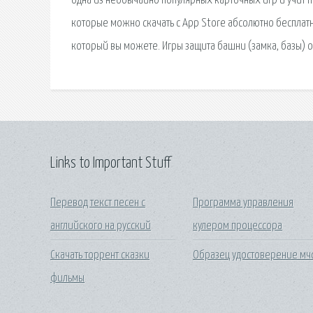
одна из необычайно популярных карточных игр и учит пр
которые можно скачать с App Store абсолютно бесплатн
который вы можете. Игры защита башни (замка, базы) о
Links to Important Stuff
Перевод текст песен с
Программа управления
английского на русский
кулером процессора
Скачать торрент сказки
Образец удостоверение мч
фильмы