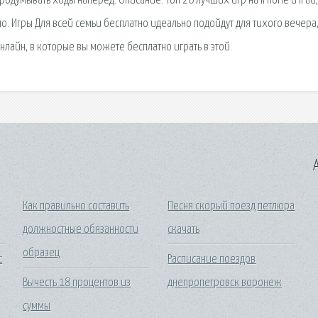
одумывать ходы наперед. Описание: Топ 20 лучших игр на iPhone и iPad,
о. Игры Для всей семьи бесплатно идеально подойдут для тихого вечера
нлайн, в которые вы можете бесплатно играть в этой.
A
Как правильно составить
Песня скорый поезд петлюра
должностные обязанности
скачать
образец
с
Расписание поездов
Вычесть 18 процентов из
днепропетровск воронеж
суммы