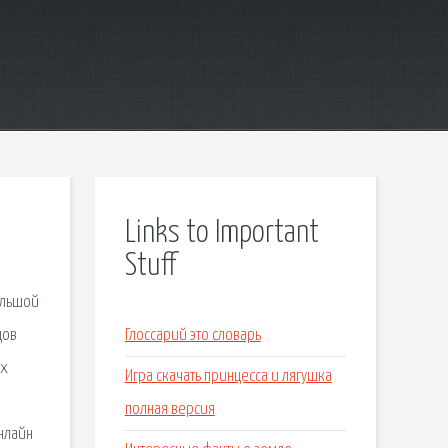
Links to Important
Stuff
большой
дов
Глоссарий это словарь
ех
Игра скачать принцесса и лягушка
полная версия
нлайн