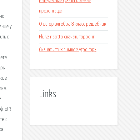
Интересные факты о земле
презентация
нно
О истер алгебра 8 класс решебник
ение у
Fluke risotto скачать торрент
ить с
Скачать стих зимнее утро mp3
жете
гры
ские
лке.
Links
е
фте! 3
те с
ка