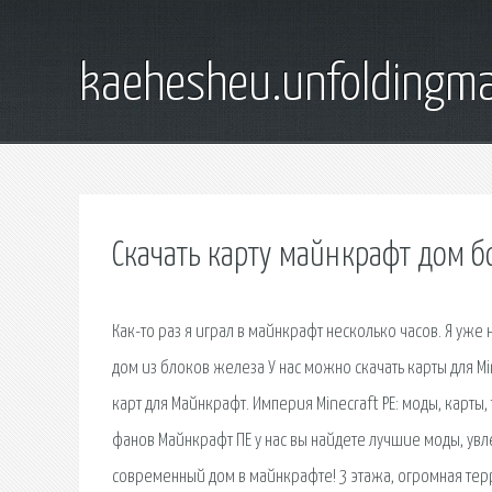
kaehesheu.unfoldingma
Скачать карту майнкрафт дом 
Как-то раз я играл в майнкрафт несколько часов. Я уже
дом из блоков железа У нас можно скачать карты для M
карт для Майнкрафт. Империя Minecraft PE: моды, карты, 
фанов Майнкрафт ПЕ у нас вы найдете лучшие моды, ув
современный дом в майнкрафте! 3 этажа, огромная тер